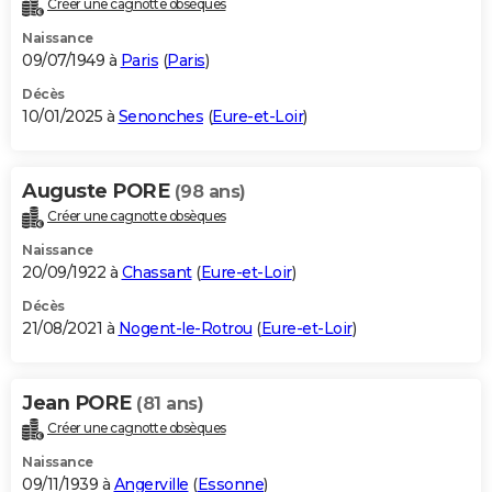
Créer une cagnotte obsèques
City break
Voyage de noces
Climat
Destinations
Voyage nature
Forum
+
PHOTO
Naissance
09/07/1949 à
Paris
(
Paris
)
GUIDES D'ACHAT
Décès
10/01/2025 à
Senonches
(
Eure-et-Loir
)
BONS PLANS
CARTE DE VOEUX
Auguste PORE
(98 ans)
Carte Bonne année
Carte Pâques
Carte de Noël
Carte Saint-Valentin
Carte d'anniversaire
DICTIONNAIRE
Créer une cagnotte obsèques
Biographies
Expressions
Dictionnaire
Citations
Proverbes
PROGRAMME TV
Naissance
20/09/1922 à
Chassant
(
Eure-et-Loir
)
COPAINS D'AVANT
Décès
21/08/2021 à
Nogent-le-Rotrou
(
Eure-et-Loir
)
Se connecter
Collèges
Universités
Service militaire
S'inscrire
Lycées
Primaires
Entreprises
Avis de recherche
AVIS DE DÉCÈS
FORUM
Jean PORE
(81 ans)
Lifestyle
Sport
Television
Cinema
Bricolage
Culture
Auto
Voyage
Créer une cagnotte obsèques
Naissance
09/11/1939 à
Angerville
(
Essonne
)