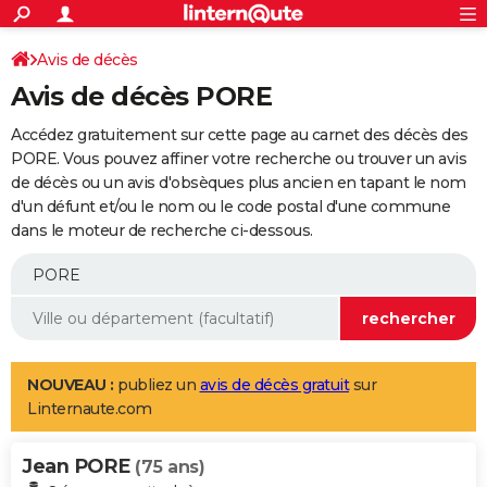
ACTUALITÉS
Connexion
S'inscrire
Avis de décès
Rechercher
Société
Education
Villes
Politique
Faits Divers
Monde
+
SPORT
Avis de décès PORE
Football
Cyclisme
Forum
Coupe du monde 2026
Tennis
Rugby
CULTURE
Accédez gratuitement sur cette page au carnet des décès des
TNT
Cinéma
Musique
Programme TV
Streaming
Sorties cinéma
+
PORE. Vous pouvez affiner votre recherche ou trouver un avis
FINANCE
de décès ou un avis d'obsèques plus ancien en tapant le nom
Impôts
Immobilier
Banque
Crédit
Retraite
Epargne
Risques naturels par ville
Assurance
AUTO
d'un défunt et/ou le nom ou le code postal d'une commune
dans le moteur de recherche ci-dessous.
Réserver un essai
Berlines
Forum auto
Essais
Citadines
SUV
+
HIGH-TECH
Meilleur smartphone
Ordinateurs
Guide high-tech
Mobiles
Internet
Jeux vidéo
+
BRICOLAGE
Aménagement intérieur
Cuisine
Jardinage
+
Forum
Extérieur
Salle de bains
Rangement
WEEK-END
Escapades
Expositions
Week-end nature
Guides de France
Patrimoine
Musées
+
LIFESTYLE
NOUVEAU :
publiez un
avis de décès gratuit
sur
Linternaute.com
Bien-être
Mode
+
Art de vivre
Loisirs
Modes de vie
SANTE
Jean PORE
Guide de la santé
Médicaments
+
Alimentation
Maladies
Sommeil
(75 ans)
VOYAGE