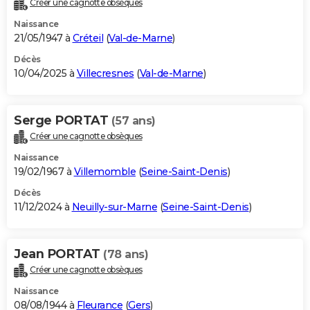
Créer une cagnotte obsèques
City break
Voyage de noces
Climat
Destinations
Voyage nature
Forum
+
PHOTO
Naissance
21/05/1947 à
Créteil
(
Val-de-Marne
)
GUIDES D'ACHAT
Décès
10/04/2025 à
Villecresnes
(
Val-de-Marne
)
BONS PLANS
CARTE DE VOEUX
Serge PORTAT
(57 ans)
Carte Bonne année
Carte Pâques
Carte de Noël
Carte Saint-Valentin
Carte d'anniversaire
DICTIONNAIRE
Créer une cagnotte obsèques
Biographies
Expressions
Dictionnaire
Citations
Proverbes
PROGRAMME TV
Naissance
19/02/1967 à
Villemomble
(
Seine-Saint-Denis
)
COPAINS D'AVANT
Décès
11/12/2024 à
Neuilly-sur-Marne
(
Seine-Saint-Denis
)
Se connecter
Collèges
Universités
Service militaire
S'inscrire
Lycées
Primaires
Entreprises
Avis de recherche
AVIS DE DÉCÈS
FORUM
Jean PORTAT
(78 ans)
Lifestyle
Sport
Television
Cinema
Bricolage
Culture
Auto
Voyage
Créer une cagnotte obsèques
Naissance
08/08/1944 à
Fleurance
(
Gers
)