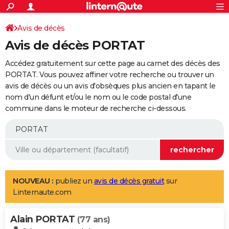
ACTUALITÉS
Connexion
S'inscrire
Avis de décès
Rechercher
Société
Education
Villes
Politique
Faits Divers
Monde
+
SPORT
Avis de décès PORTAT
Football
Cyclisme
Forum
Coupe du monde 2026
Tennis
Rugby
CULTURE
Accédez gratuitement sur cette page au carnet des décès des
TNT
Cinéma
Musique
Programme TV
Streaming
Sorties cinéma
+
PORTAT. Vous pouvez affiner votre recherche ou trouver un
FINANCE
avis de décès ou un avis d'obsèques plus ancien en tapant le
Impôts
Immobilier
Banque
Crédit
Retraite
Epargne
Risques naturels par ville
Assurance
AUTO
nom d'un défunt et/ou le nom ou le code postal d'une
commune dans le moteur de recherche ci-dessous.
Réserver un essai
Berlines
Forum auto
Essais
Citadines
SUV
+
HIGH-TECH
Meilleur smartphone
Ordinateurs
Guide high-tech
Mobiles
Internet
Jeux vidéo
+
BRICOLAGE
Aménagement intérieur
Cuisine
Jardinage
+
Forum
Extérieur
Salle de bains
Rangement
WEEK-END
Escapades
Expositions
Week-end nature
Guides de France
Patrimoine
Musées
+
LIFESTYLE
NOUVEAU :
publiez un
avis de décès gratuit
sur
Linternaute.com
Bien-être
Mode
+
Art de vivre
Loisirs
Modes de vie
SANTE
Alain PORTAT
Guide de la santé
Médicaments
+
Alimentation
Maladies
Sommeil
(77 ans)
VOYAGE