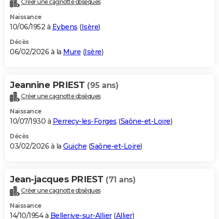
Créer une cagnotte obsèques
City break
Voyage de noces
Climat
Destinations
Voyage nature
Forum
+
PHOTO
Naissance
10/06/1952 à
Eybens
(
Isère
)
GUIDES D'ACHAT
Décès
06/02/2026 à la
Mure
(
Isère
)
BONS PLANS
CARTE DE VOEUX
Jeannine PRIEST
(95 ans)
Carte Bonne année
Carte Pâques
Carte de Noël
Carte Saint-Valentin
Carte d'anniversaire
DICTIONNAIRE
Créer une cagnotte obsèques
Biographies
Expressions
Dictionnaire
Citations
Proverbes
PROGRAMME TV
Naissance
10/07/1930 à
Perrecy-les-Forges
(
Saône-et-Loire
)
COPAINS D'AVANT
Décès
03/02/2026 à la
Guiche
(
Saône-et-Loire
)
Se connecter
Collèges
Universités
Service militaire
S'inscrire
Lycées
Primaires
Entreprises
Avis de recherche
AVIS DE DÉCÈS
FORUM
Jean-jacques PRIEST
(71 ans)
Lifestyle
Sport
Television
Cinema
Bricolage
Culture
Auto
Voyage
Créer une cagnotte obsèques
Naissance
14/10/1954 à
Bellerive-sur-Allier
(
Allier
)