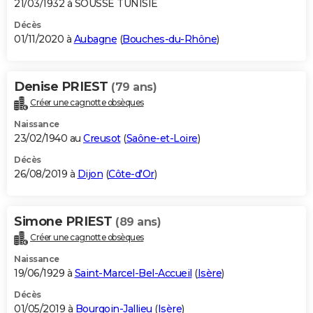
21/03/1932 à SOUSSE TUNISIE
Décès
01/11/2020 à
Aubagne
(
Bouches-du-Rhône
)
Denise PRIEST
(79 ans)
Créer une cagnotte obsèques
Naissance
23/02/1940 au
Creusot
(
Saône-et-Loire
)
Décès
26/08/2019 à
Dijon
(
Côte-d'Or
)
Simone PRIEST
(89 ans)
Créer une cagnotte obsèques
Naissance
19/06/1929 à
Saint-Marcel-Bel-Accueil
(
Isère
)
Décès
01/05/2019 à
Bourgoin-Jallieu
(
Isère
)