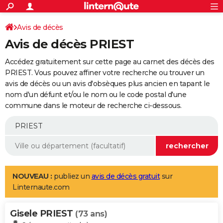
ACTUALITÉS
Connexion
S'inscrire
Avis de décès
Rechercher
Société
Education
Villes
Politique
Faits Divers
Monde
+
SPORT
Avis de décès PRIEST
Football
Cyclisme
Forum
Coupe du monde 2026
Tennis
Rugby
CULTURE
Accédez gratuitement sur cette page au carnet des décès des
TNT
Cinéma
Musique
Programme TV
Streaming
Sorties cinéma
+
PRIEST. Vous pouvez affiner votre recherche ou trouver un
FINANCE
avis de décès ou un avis d'obsèques plus ancien en tapant le
Impôts
Immobilier
Banque
Crédit
Retraite
Epargne
Risques naturels par ville
Assurance
AUTO
nom d'un défunt et/ou le nom ou le code postal d'une
commune dans le moteur de recherche ci-dessous.
Réserver un essai
Berlines
Forum auto
Essais
Citadines
SUV
+
HIGH-TECH
Meilleur smartphone
Ordinateurs
Guide high-tech
Mobiles
Internet
Jeux vidéo
+
BRICOLAGE
Aménagement intérieur
Cuisine
Jardinage
+
Forum
Extérieur
Salle de bains
Rangement
WEEK-END
Escapades
Expositions
Week-end nature
Guides de France
Patrimoine
Musées
+
LIFESTYLE
NOUVEAU :
publiez un
avis de décès gratuit
sur
Linternaute.com
Bien-être
Mode
+
Art de vivre
Loisirs
Modes de vie
SANTE
Gisele PRIEST
Guide de la santé
Médicaments
+
Alimentation
Maladies
Sommeil
(73 ans)
VOYAGE