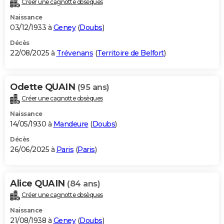
Créer une cagnotte obsèques
City break
Voyage de noces
Climat
Destinations
Voyage nature
Forum
+
PHOTO
Naissance
03/12/1933 à
Geney
(
Doubs
)
GUIDES D'ACHAT
Décès
22/08/2025 à
Trévenans
(
Territoire de Belfort
)
BONS PLANS
CARTE DE VOEUX
Odette QUAIN
(95 ans)
Carte Bonne année
Carte Pâques
Carte de Noël
Carte Saint-Valentin
Carte d'anniversaire
DICTIONNAIRE
Créer une cagnotte obsèques
Biographies
Expressions
Dictionnaire
Citations
Proverbes
PROGRAMME TV
Naissance
14/05/1930 à
Mandeure
(
Doubs
)
COPAINS D'AVANT
Décès
26/06/2025 à
Paris
(
Paris
)
Se connecter
Collèges
Universités
Service militaire
S'inscrire
Lycées
Primaires
Entreprises
Avis de recherche
AVIS DE DÉCÈS
FORUM
Alice QUAIN
(84 ans)
Lifestyle
Sport
Television
Cinema
Bricolage
Culture
Auto
Voyage
Créer une cagnotte obsèques
Naissance
21/08/1938 à
Geney
(
Doubs
)