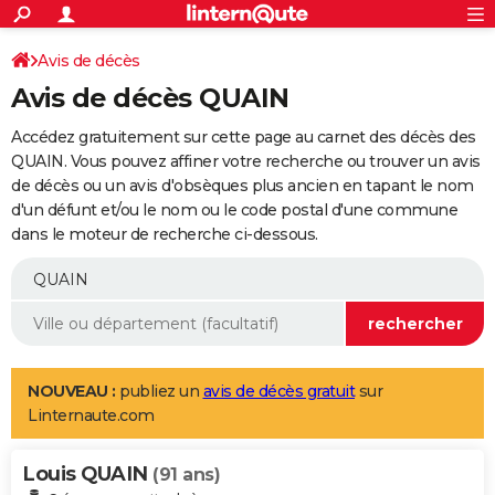
ACTUALITÉS
Connexion
S'inscrire
Avis de décès
Rechercher
Société
Education
Villes
Politique
Faits Divers
Monde
+
SPORT
Avis de décès QUAIN
Football
Cyclisme
Forum
Coupe du monde 2026
Tennis
Rugby
CULTURE
Accédez gratuitement sur cette page au carnet des décès des
TNT
Cinéma
Musique
Programme TV
Streaming
Sorties cinéma
+
QUAIN. Vous pouvez affiner votre recherche ou trouver un avis
FINANCE
de décès ou un avis d'obsèques plus ancien en tapant le nom
Impôts
Immobilier
Banque
Crédit
Retraite
Epargne
Risques naturels par ville
Assurance
AUTO
d'un défunt et/ou le nom ou le code postal d'une commune
dans le moteur de recherche ci-dessous.
Réserver un essai
Berlines
Forum auto
Essais
Citadines
SUV
+
HIGH-TECH
Meilleur smartphone
Ordinateurs
Guide high-tech
Mobiles
Internet
Jeux vidéo
+
BRICOLAGE
Aménagement intérieur
Cuisine
Jardinage
+
Forum
Extérieur
Salle de bains
Rangement
WEEK-END
Escapades
Expositions
Week-end nature
Guides de France
Patrimoine
Musées
+
LIFESTYLE
NOUVEAU :
publiez un
avis de décès gratuit
sur
Linternaute.com
Bien-être
Mode
+
Art de vivre
Loisirs
Modes de vie
SANTE
Louis QUAIN
Guide de la santé
Médicaments
+
Alimentation
Maladies
Sommeil
(91 ans)
VOYAGE