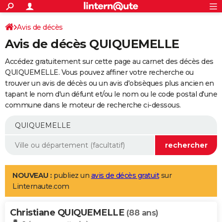
ACTUALITÉS
Connexion
S'inscrire
Avis de décès
Rechercher
Société
Education
Villes
Politique
Faits Divers
Monde
+
SPORT
Avis de décès QUIQUEMELLE
Football
Cyclisme
Forum
Coupe du monde 2026
Tennis
Rugby
CULTURE
Accédez gratuitement sur cette page au carnet des décès des
TNT
Cinéma
Musique
Programme TV
Streaming
Sorties cinéma
+
QUIQUEMELLE. Vous pouvez affiner votre recherche ou
FINANCE
trouver un avis de décès ou un avis d'obsèques plus ancien en
Impôts
Immobilier
Banque
Crédit
Retraite
Epargne
Risques naturels par ville
Assurance
AUTO
tapant le nom d'un défunt et/ou le nom ou le code postal d'une
commune dans le moteur de recherche ci-dessous.
Réserver un essai
Berlines
Forum auto
Essais
Citadines
SUV
+
HIGH-TECH
Meilleur smartphone
Ordinateurs
Guide high-tech
Mobiles
Internet
Jeux vidéo
+
BRICOLAGE
Aménagement intérieur
Cuisine
Jardinage
+
Forum
Extérieur
Salle de bains
Rangement
WEEK-END
Escapades
Expositions
Week-end nature
Guides de France
Patrimoine
Musées
+
LIFESTYLE
NOUVEAU :
publiez un
avis de décès gratuit
sur
Linternaute.com
Bien-être
Mode
+
Art de vivre
Loisirs
Modes de vie
SANTE
Christiane QUIQUEMELLE
Guide de la santé
Médicaments
+
Alimentation
Maladies
Sommeil
(88 ans)
VOYAGE