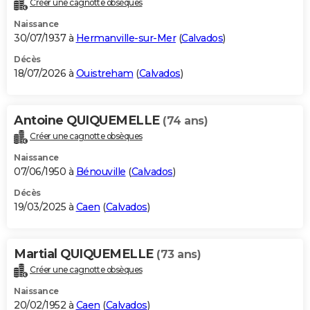
Créer une cagnotte obsèques
City break
Voyage de noces
Climat
Destinations
Voyage nature
Forum
+
PHOTO
Naissance
30/07/1937 à
Hermanville-sur-Mer
(
Calvados
)
GUIDES D'ACHAT
Décès
18/07/2026 à
Ouistreham
(
Calvados
)
BONS PLANS
CARTE DE VOEUX
Antoine QUIQUEMELLE
(74 ans)
Carte Bonne année
Carte Pâques
Carte de Noël
Carte Saint-Valentin
Carte d'anniversaire
DICTIONNAIRE
Créer une cagnotte obsèques
Biographies
Expressions
Dictionnaire
Citations
Proverbes
PROGRAMME TV
Naissance
07/06/1950 à
Bénouville
(
Calvados
)
COPAINS D'AVANT
Décès
19/03/2025 à
Caen
(
Calvados
)
Se connecter
Collèges
Universités
Service militaire
S'inscrire
Lycées
Primaires
Entreprises
Avis de recherche
AVIS DE DÉCÈS
FORUM
Martial QUIQUEMELLE
(73 ans)
Lifestyle
Sport
Television
Cinema
Bricolage
Culture
Auto
Voyage
Créer une cagnotte obsèques
Naissance
20/02/1952 à
Caen
(
Calvados
)