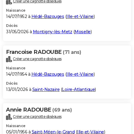
Créer une cagnotte obsèques
City break
Voyage de noces
Climat
Destinations
Voyage nature
Forum
+
PHOTO
Naissance
14/07/1952 à
Hédé-Bazouges
(
Ille-et-Vilaine
)
GUIDES D'ACHAT
Décès
31/05/2026 à
Montigny-lès-Metz
(
Moselle
)
BONS PLANS
CARTE DE VOEUX
Francoise RADOUBE
(71 ans)
Carte Bonne année
Carte Pâques
Carte de Noël
Carte Saint-Valentin
Carte d'anniversaire
DICTIONNAIRE
Créer une cagnotte obsèques
Biographies
Expressions
Dictionnaire
Citations
Proverbes
PROGRAMME TV
Naissance
14/07/1954 à
Hédé-Bazouges
(
Ille-et-Vilaine
)
COPAINS D'AVANT
Décès
13/01/2026 à
Saint-Nazaire
(
Loire-Atlantique
)
Se connecter
Collèges
Universités
Service militaire
S'inscrire
Lycées
Primaires
Entreprises
Avis de recherche
AVIS DE DÉCÈS
FORUM
Annie RADOUBE
(69 ans)
Lifestyle
Sport
Television
Cinema
Bricolage
Culture
Auto
Voyage
Créer une cagnotte obsèques
Naissance
05/01/1956 à
Saint-Méen-le-Grand
(
Ille-et-Vilaine
)