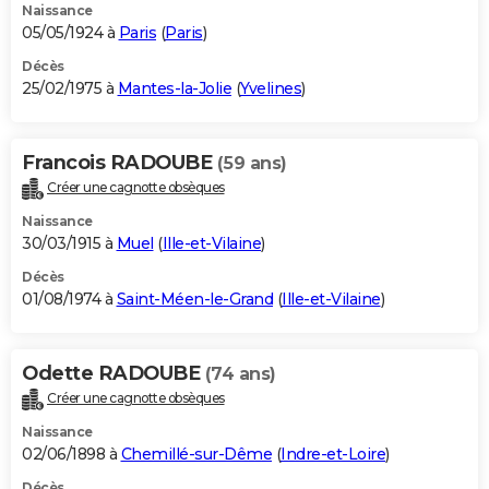
Naissance
05/05/1924 à
Paris
(
Paris
)
Décès
25/02/1975 à
Mantes-la-Jolie
(
Yvelines
)
Francois RADOUBE
(59 ans)
Créer une cagnotte obsèques
Naissance
30/03/1915 à
Muel
(
Ille-et-Vilaine
)
Décès
01/08/1974 à
Saint-Méen-le-Grand
(
Ille-et-Vilaine
)
Odette RADOUBE
(74 ans)
Créer une cagnotte obsèques
Naissance
02/06/1898 à
Chemillé-sur-Dême
(
Indre-et-Loire
)
Décès