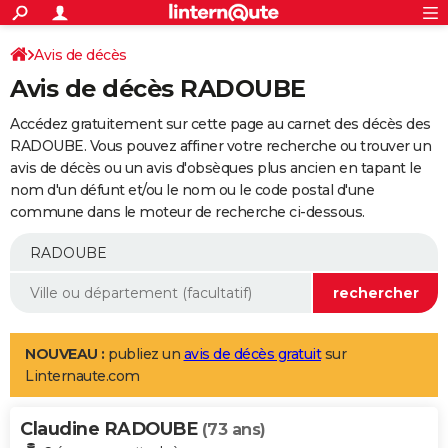
ACTUALITÉS
Connexion
S'inscrire
Avis de décès
Rechercher
Société
Education
Villes
Politique
Faits Divers
Monde
+
SPORT
Avis de décès RADOUBE
Football
Cyclisme
Forum
Coupe du monde 2026
Tennis
Rugby
CULTURE
Accédez gratuitement sur cette page au carnet des décès des
TNT
Cinéma
Musique
Programme TV
Streaming
Sorties cinéma
+
RADOUBE. Vous pouvez affiner votre recherche ou trouver un
FINANCE
avis de décès ou un avis d'obsèques plus ancien en tapant le
Impôts
Immobilier
Banque
Crédit
Retraite
Epargne
Risques naturels par ville
Assurance
AUTO
nom d'un défunt et/ou le nom ou le code postal d'une
commune dans le moteur de recherche ci-dessous.
Réserver un essai
Berlines
Forum auto
Essais
Citadines
SUV
+
HIGH-TECH
Meilleur smartphone
Ordinateurs
Guide high-tech
Mobiles
Internet
Jeux vidéo
+
BRICOLAGE
Aménagement intérieur
Cuisine
Jardinage
+
Forum
Extérieur
Salle de bains
Rangement
WEEK-END
Escapades
Expositions
Week-end nature
Guides de France
Patrimoine
Musées
+
LIFESTYLE
NOUVEAU :
publiez un
avis de décès gratuit
sur
Linternaute.com
Bien-être
Mode
+
Art de vivre
Loisirs
Modes de vie
SANTE
Claudine RADOUBE
Guide de la santé
Médicaments
+
Alimentation
Maladies
Sommeil
(73 ans)
VOYAGE