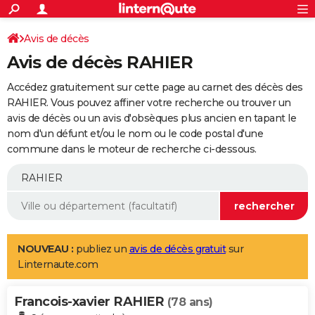
ACTUALITÉS
Connexion
S'inscrire
Avis de décès
Rechercher
Société
Education
Villes
Politique
Faits Divers
Monde
+
SPORT
Avis de décès RAHIER
Football
Cyclisme
Forum
Coupe du monde 2026
Tennis
Rugby
CULTURE
Accédez gratuitement sur cette page au carnet des décès des
TNT
Cinéma
Musique
Programme TV
Streaming
Sorties cinéma
+
RAHIER. Vous pouvez affiner votre recherche ou trouver un
FINANCE
avis de décès ou un avis d'obsèques plus ancien en tapant le
Impôts
Immobilier
Banque
Crédit
Retraite
Epargne
Risques naturels par ville
Assurance
AUTO
nom d'un défunt et/ou le nom ou le code postal d'une
commune dans le moteur de recherche ci-dessous.
Réserver un essai
Berlines
Forum auto
Essais
Citadines
SUV
+
HIGH-TECH
Meilleur smartphone
Ordinateurs
Guide high-tech
Mobiles
Internet
Jeux vidéo
+
BRICOLAGE
Aménagement intérieur
Cuisine
Jardinage
+
Forum
Extérieur
Salle de bains
Rangement
WEEK-END
Escapades
Expositions
Week-end nature
Guides de France
Patrimoine
Musées
+
LIFESTYLE
NOUVEAU :
publiez un
avis de décès gratuit
sur
Linternaute.com
Bien-être
Mode
+
Art de vivre
Loisirs
Modes de vie
SANTE
Francois-xavier RAHIER
Guide de la santé
Médicaments
+
Alimentation
Maladies
Sommeil
(78 ans)
VOYAGE