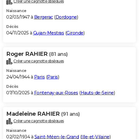
Créer une cagnotte obsèques
City break
Voyage de noces
Climat
Destinations
Voyage nature
Forum
+
PHOTO
Naissance
02/03/1947 à
Bergerac
(
Dordogne
)
GUIDES D'ACHAT
Décès
04/11/2025 à
Gujan-Mestras
(
Gironde
)
BONS PLANS
CARTE DE VOEUX
Roger RAHIER
(81 ans)
Carte Bonne année
Carte Pâques
Carte de Noël
Carte Saint-Valentin
Carte d'anniversaire
DICTIONNAIRE
Créer une cagnotte obsèques
Biographies
Expressions
Dictionnaire
Citations
Proverbes
PROGRAMME TV
Naissance
24/04/1944 à
Paris
(
Paris
)
COPAINS D'AVANT
Décès
07/10/2025 à
Fontenay-aux-Roses
(
Hauts-de-Seine
)
Se connecter
Collèges
Universités
Service militaire
S'inscrire
Lycées
Primaires
Entreprises
Avis de recherche
AVIS DE DÉCÈS
FORUM
Madeleine RAHIER
(91 ans)
Lifestyle
Sport
Television
Cinema
Bricolage
Culture
Auto
Voyage
Créer une cagnotte obsèques
Naissance
02/02/1934 à
Saint-Méen-le-Grand
(
Ille-et-Vilaine
)