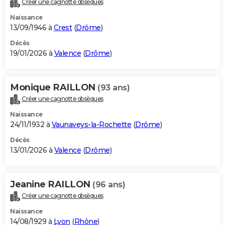
Créer une cagnotte obsèques
City break
Voyage de noces
Climat
Destinations
Voyage nature
Forum
+
PHOTO
Naissance
13/09/1946 à
Crest
(
Drôme
)
GUIDES D'ACHAT
Décès
19/01/2026 à
Valence
(
Drôme
)
BONS PLANS
CARTE DE VOEUX
Monique RAILLON
(93 ans)
Carte Bonne année
Carte Pâques
Carte de Noël
Carte Saint-Valentin
Carte d'anniversaire
DICTIONNAIRE
Créer une cagnotte obsèques
Biographies
Expressions
Dictionnaire
Citations
Proverbes
PROGRAMME TV
Naissance
24/11/1932 à
Vaunaveys-la-Rochette
(
Drôme
)
COPAINS D'AVANT
Décès
13/01/2026 à
Valence
(
Drôme
)
Se connecter
Collèges
Universités
Service militaire
S'inscrire
Lycées
Primaires
Entreprises
Avis de recherche
AVIS DE DÉCÈS
FORUM
Jeanine RAILLON
(96 ans)
Lifestyle
Sport
Television
Cinema
Bricolage
Culture
Auto
Voyage
Créer une cagnotte obsèques
Naissance
14/08/1929 à
Lyon
(
Rhône
)