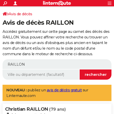
ACTUALITÉS
Connexion
S'inscrire
Avis de décès
Rechercher
Société
Education
Villes
Politique
Faits Divers
Monde
+
SPORT
Avis de décès RAILLON
Football
Cyclisme
Forum
Coupe du monde 2026
Tennis
Rugby
CULTURE
Accédez gratuitement sur cette page au carnet des décès des
TNT
Cinéma
Musique
Programme TV
Streaming
Sorties cinéma
+
RAILLON. Vous pouvez affiner votre recherche ou trouver un
FINANCE
avis de décès ou un avis d'obsèques plus ancien en tapant le
Impôts
Immobilier
Banque
Crédit
Retraite
Epargne
Risques naturels par ville
Assurance
AUTO
nom d'un défunt et/ou le nom ou le code postal d'une
commune dans le moteur de recherche ci-dessous.
Réserver un essai
Berlines
Forum auto
Essais
Citadines
SUV
+
HIGH-TECH
Meilleur smartphone
Ordinateurs
Guide high-tech
Mobiles
Internet
Jeux vidéo
+
BRICOLAGE
Aménagement intérieur
Cuisine
Jardinage
+
Forum
Extérieur
Salle de bains
Rangement
WEEK-END
Escapades
Expositions
Week-end nature
Guides de France
Patrimoine
Musées
+
LIFESTYLE
NOUVEAU :
publiez un
avis de décès gratuit
sur
Linternaute.com
Bien-être
Mode
+
Art de vivre
Loisirs
Modes de vie
SANTE
Christian RAILLON
Guide de la santé
Médicaments
+
Alimentation
Maladies
Sommeil
(79 ans)
VOYAGE