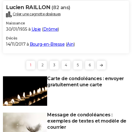
Lucien RAILLON
(82 ans)
Créer une cagnotte obsèques
Naissance
30/01/1935 à
Upie
(
Drôme
)
Décès
14/11/2017 à
Bourg-en-Bresse
(
Ain
)
1
2
3
4
5
6
Carte de condoléances : envoyer
gratuitement une carte
Message de condoléances :
exemples de textes et modèle de
courrier