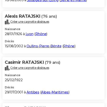
10/06/2003 à
Souppes-sur-Loing
(
Seine-et-Marne
)
Alexis RATAJSKI
(76 ans)
Créer une cagnotte obsèques
Naissance
28/01/1926 à
Lyon
(
Rhône
)
Décès
15/08/2002 à
Oullins-Pierre-Bénite
(
Rhône
)
Casimir RATAJSKI
(79 ans)
Créer une cagnotte obsèques
Naissance
25/02/1922
Décès
29/07/2001 à
Antibes
(
Alpes-Maritimes
)