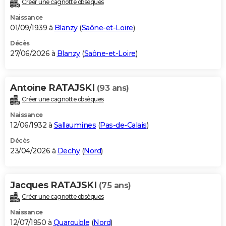
Créer une cagnotte obsèques
City break
Voyage de noces
Climat
Destinations
Voyage nature
Forum
+
PHOTO
Naissance
01/09/1939 à
Blanzy
(
Saône-et-Loire
)
GUIDES D'ACHAT
Décès
27/06/2026 à
Blanzy
(
Saône-et-Loire
)
BONS PLANS
CARTE DE VOEUX
Antoine RATAJSKI
(93 ans)
Carte Bonne année
Carte Pâques
Carte de Noël
Carte Saint-Valentin
Carte d'anniversaire
DICTIONNAIRE
Créer une cagnotte obsèques
Biographies
Expressions
Dictionnaire
Citations
Proverbes
PROGRAMME TV
Naissance
12/06/1932 à
Sallaumines
(
Pas-de-Calais
)
COPAINS D'AVANT
Décès
23/04/2026 à
Dechy
(
Nord
)
Se connecter
Collèges
Universités
Service militaire
S'inscrire
Lycées
Primaires
Entreprises
Avis de recherche
AVIS DE DÉCÈS
FORUM
Jacques RATAJSKI
(75 ans)
Lifestyle
Sport
Television
Cinema
Bricolage
Culture
Auto
Voyage
Créer une cagnotte obsèques
Naissance
12/07/1950 à
Quarouble
(
Nord
)