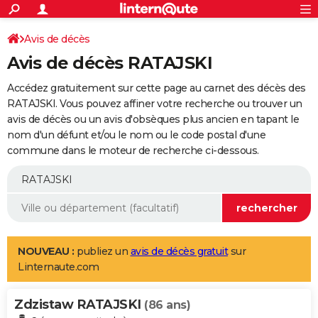
ACTUALITÉS
Connexion
S'inscrire
Avis de décès
Rechercher
Société
Education
Villes
Politique
Faits Divers
Monde
+
SPORT
Avis de décès RATAJSKI
Football
Cyclisme
Forum
Coupe du monde 2026
Tennis
Rugby
CULTURE
Accédez gratuitement sur cette page au carnet des décès des
TNT
Cinéma
Musique
Programme TV
Streaming
Sorties cinéma
+
RATAJSKI. Vous pouvez affiner votre recherche ou trouver un
FINANCE
avis de décès ou un avis d'obsèques plus ancien en tapant le
Impôts
Immobilier
Banque
Crédit
Retraite
Epargne
Risques naturels par ville
Assurance
AUTO
nom d'un défunt et/ou le nom ou le code postal d'une
commune dans le moteur de recherche ci-dessous.
Réserver un essai
Berlines
Forum auto
Essais
Citadines
SUV
+
HIGH-TECH
Meilleur smartphone
Ordinateurs
Guide high-tech
Mobiles
Internet
Jeux vidéo
+
BRICOLAGE
Aménagement intérieur
Cuisine
Jardinage
+
Forum
Extérieur
Salle de bains
Rangement
WEEK-END
Escapades
Expositions
Week-end nature
Guides de France
Patrimoine
Musées
+
LIFESTYLE
NOUVEAU :
publiez un
avis de décès gratuit
sur
Linternaute.com
Bien-être
Mode
+
Art de vivre
Loisirs
Modes de vie
SANTE
Zdzistaw RATAJSKI
Guide de la santé
Médicaments
+
Alimentation
Maladies
Sommeil
(86 ans)
VOYAGE