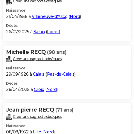
Créer une cagnotte obsèques
City break
Voyage de noces
Climat
Destinations
Voyage nature
Forum
+
PHOTO
Naissance
21/04/1956 à
Villeneuve-d'Ascq
(
Nord
)
GUIDES D'ACHAT
Décès
26/07/2025 à
Saran
(
Loiret
)
BONS PLANS
CARTE DE VOEUX
Michelle RECQ
(98 ans)
Carte Bonne année
Carte Pâques
Carte de Noël
Carte Saint-Valentin
Carte d'anniversaire
DICTIONNAIRE
Créer une cagnotte obsèques
Biographies
Expressions
Dictionnaire
Citations
Proverbes
PROGRAMME TV
Naissance
29/09/1926 à
Calais
(
Pas-de-Calais
)
COPAINS D'AVANT
Décès
26/04/2025 à
Croix
(
Nord
)
Se connecter
Collèges
Universités
Service militaire
S'inscrire
Lycées
Primaires
Entreprises
Avis de recherche
AVIS DE DÉCÈS
FORUM
Jean-pierre RECQ
(71 ans)
Lifestyle
Sport
Television
Cinema
Bricolage
Culture
Auto
Voyage
Créer une cagnotte obsèques
Naissance
08/08/1952 à
Lille
(
Nord
)