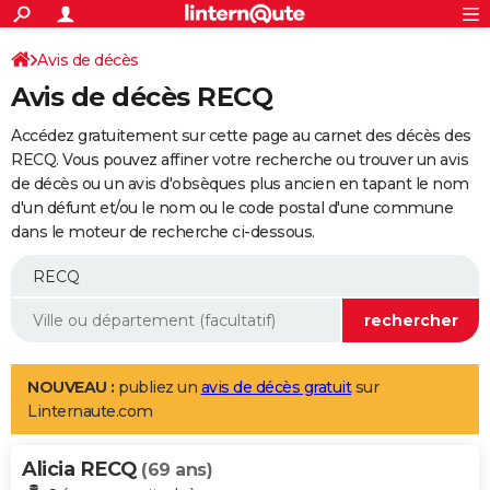
ACTUALITÉS
Connexion
S'inscrire
Avis de décès
Rechercher
Société
Education
Villes
Politique
Faits Divers
Monde
+
SPORT
Avis de décès RECQ
Football
Cyclisme
Forum
Coupe du monde 2026
Tennis
Rugby
CULTURE
Accédez gratuitement sur cette page au carnet des décès des
TNT
Cinéma
Musique
Programme TV
Streaming
Sorties cinéma
+
RECQ. Vous pouvez affiner votre recherche ou trouver un avis
FINANCE
de décès ou un avis d'obsèques plus ancien en tapant le nom
Impôts
Immobilier
Banque
Crédit
Retraite
Epargne
Risques naturels par ville
Assurance
AUTO
d'un défunt et/ou le nom ou le code postal d'une commune
dans le moteur de recherche ci-dessous.
Réserver un essai
Berlines
Forum auto
Essais
Citadines
SUV
+
HIGH-TECH
Meilleur smartphone
Ordinateurs
Guide high-tech
Mobiles
Internet
Jeux vidéo
+
BRICOLAGE
Aménagement intérieur
Cuisine
Jardinage
+
Forum
Extérieur
Salle de bains
Rangement
WEEK-END
Escapades
Expositions
Week-end nature
Guides de France
Patrimoine
Musées
+
LIFESTYLE
NOUVEAU :
publiez un
avis de décès gratuit
sur
Linternaute.com
Bien-être
Mode
+
Art de vivre
Loisirs
Modes de vie
SANTE
Alicia RECQ
Guide de la santé
Médicaments
+
Alimentation
Maladies
Sommeil
(69 ans)
VOYAGE