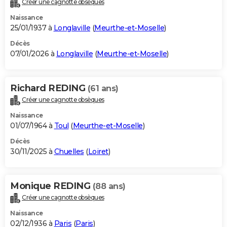
Créer une cagnotte obsèques
City break
Voyage de noces
Climat
Destinations
Voyage nature
Forum
+
PHOTO
Naissance
25/01/1937 à
Longlaville
(
Meurthe-et-Moselle
)
GUIDES D'ACHAT
Décès
07/01/2026 à
Longlaville
(
Meurthe-et-Moselle
)
BONS PLANS
CARTE DE VOEUX
Richard REDING
(61 ans)
Carte Bonne année
Carte Pâques
Carte de Noël
Carte Saint-Valentin
Carte d'anniversaire
DICTIONNAIRE
Créer une cagnotte obsèques
Biographies
Expressions
Dictionnaire
Citations
Proverbes
PROGRAMME TV
Naissance
01/07/1964 à
Toul
(
Meurthe-et-Moselle
)
COPAINS D'AVANT
Décès
30/11/2025 à
Chuelles
(
Loiret
)
Se connecter
Collèges
Universités
Service militaire
S'inscrire
Lycées
Primaires
Entreprises
Avis de recherche
AVIS DE DÉCÈS
FORUM
Monique REDING
(88 ans)
Lifestyle
Sport
Television
Cinema
Bricolage
Culture
Auto
Voyage
Créer une cagnotte obsèques
Naissance
02/12/1936 à
Paris
(
Paris
)