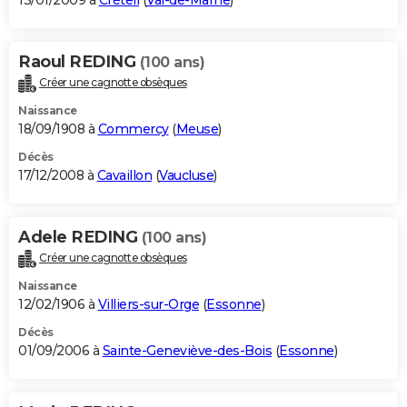
13/01/2009 à
Créteil
(
Val-de-Marne
)
Raoul REDING
(100 ans)
Créer une cagnotte obsèques
Naissance
18/09/1908 à
Commercy
(
Meuse
)
Décès
17/12/2008 à
Cavaillon
(
Vaucluse
)
Adele REDING
(100 ans)
Créer une cagnotte obsèques
Naissance
12/02/1906 à
Villiers-sur-Orge
(
Essonne
)
Décès
01/09/2006 à
Sainte-Geneviève-des-Bois
(
Essonne
)