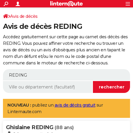
ACTUALITÉS
Connexion
S'inscrire
Avis de décès
Rechercher
Société
Education
Villes
Politique
Faits Divers
Monde
+
SPORT
Avis de décès REDING
Football
Cyclisme
Forum
Coupe du monde 2026
Tennis
Rugby
CULTURE
Accédez gratuitement sur cette page au carnet des décès des
TNT
Cinéma
Musique
Programme TV
Streaming
Sorties cinéma
+
REDING. Vous pouvez affiner votre recherche ou trouver un
FINANCE
avis de décès ou un avis d'obsèques plus ancien en tapant le
Impôts
Immobilier
Banque
Crédit
Retraite
Epargne
Risques naturels par ville
Assurance
AUTO
nom d'un défunt et/ou le nom ou le code postal d'une
commune dans le moteur de recherche ci-dessous.
Réserver un essai
Berlines
Forum auto
Essais
Citadines
SUV
+
HIGH-TECH
Meilleur smartphone
Ordinateurs
Guide high-tech
Mobiles
Internet
Jeux vidéo
+
BRICOLAGE
Aménagement intérieur
Cuisine
Jardinage
+
Forum
Extérieur
Salle de bains
Rangement
WEEK-END
Escapades
Expositions
Week-end nature
Guides de France
Patrimoine
Musées
+
LIFESTYLE
NOUVEAU :
publiez un
avis de décès gratuit
sur
Linternaute.com
Bien-être
Mode
+
Art de vivre
Loisirs
Modes de vie
SANTE
Ghislaine REDING
Guide de la santé
Médicaments
+
Alimentation
Maladies
Sommeil
(88 ans)
VOYAGE