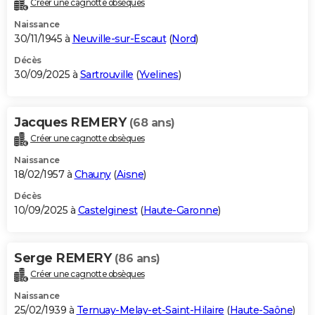
Créer une cagnotte obsèques
City break
Voyage de noces
Climat
Destinations
Voyage nature
Forum
+
PHOTO
Naissance
30/11/1945 à
Neuville-sur-Escaut
(
Nord
)
GUIDES D'ACHAT
Décès
30/09/2025 à
Sartrouville
(
Yvelines
)
BONS PLANS
CARTE DE VOEUX
Jacques REMERY
(68 ans)
Carte Bonne année
Carte Pâques
Carte de Noël
Carte Saint-Valentin
Carte d'anniversaire
DICTIONNAIRE
Créer une cagnotte obsèques
Biographies
Expressions
Dictionnaire
Citations
Proverbes
PROGRAMME TV
Naissance
18/02/1957 à
Chauny
(
Aisne
)
COPAINS D'AVANT
Décès
10/09/2025 à
Castelginest
(
Haute-Garonne
)
Se connecter
Collèges
Universités
Service militaire
S'inscrire
Lycées
Primaires
Entreprises
Avis de recherche
AVIS DE DÉCÈS
FORUM
Serge REMERY
(86 ans)
Lifestyle
Sport
Television
Cinema
Bricolage
Culture
Auto
Voyage
Créer une cagnotte obsèques
Naissance
25/02/1939 à
Ternuay-Melay-et-Saint-Hilaire
(
Haute-Saône
)