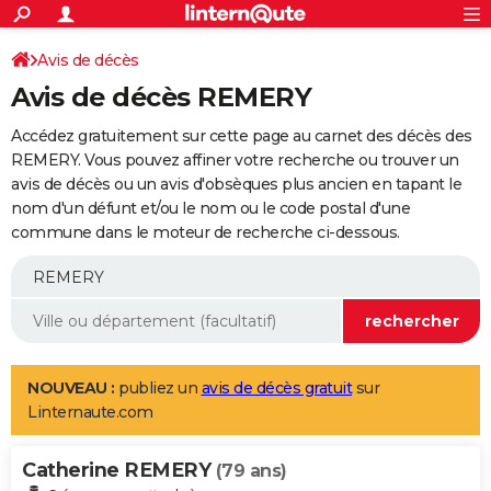
ACTUALITÉS
Connexion
S'inscrire
Avis de décès
Rechercher
Société
Education
Villes
Politique
Faits Divers
Monde
+
SPORT
Avis de décès REMERY
Football
Cyclisme
Forum
Coupe du monde 2026
Tennis
Rugby
CULTURE
Accédez gratuitement sur cette page au carnet des décès des
TNT
Cinéma
Musique
Programme TV
Streaming
Sorties cinéma
+
REMERY. Vous pouvez affiner votre recherche ou trouver un
FINANCE
avis de décès ou un avis d'obsèques plus ancien en tapant le
Impôts
Immobilier
Banque
Crédit
Retraite
Epargne
Risques naturels par ville
Assurance
AUTO
nom d'un défunt et/ou le nom ou le code postal d'une
commune dans le moteur de recherche ci-dessous.
Réserver un essai
Berlines
Forum auto
Essais
Citadines
SUV
+
HIGH-TECH
Meilleur smartphone
Ordinateurs
Guide high-tech
Mobiles
Internet
Jeux vidéo
+
BRICOLAGE
Aménagement intérieur
Cuisine
Jardinage
+
Forum
Extérieur
Salle de bains
Rangement
WEEK-END
Escapades
Expositions
Week-end nature
Guides de France
Patrimoine
Musées
+
LIFESTYLE
NOUVEAU :
publiez un
avis de décès gratuit
sur
Linternaute.com
Bien-être
Mode
+
Art de vivre
Loisirs
Modes de vie
SANTE
Catherine REMERY
Guide de la santé
Médicaments
+
Alimentation
Maladies
Sommeil
(79 ans)
VOYAGE