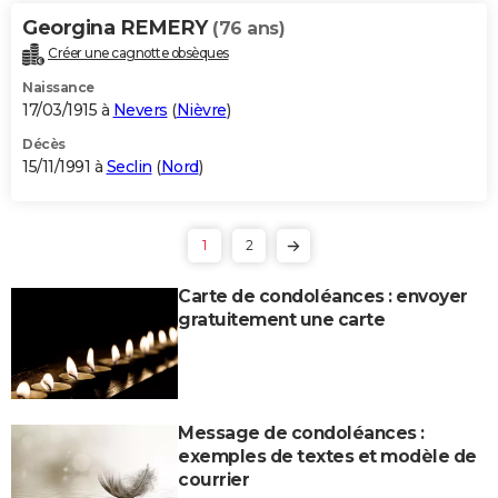
Georgina REMERY
(76 ans)
Créer une cagnotte obsèques
Naissance
17/03/1915 à
Nevers
(
Nièvre
)
Décès
15/11/1991 à
Seclin
(
Nord
)
1
2
Carte de condoléances : envoyer
gratuitement une carte
Message de condoléances :
exemples de textes et modèle de
courrier