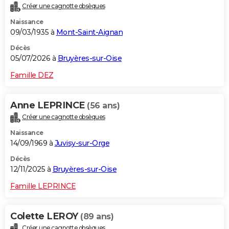
Créer une cagnotte obsèques
City break
Voyage de noces
Climat
Destinations
Voyage nature
Forum
+
PHOTO
Naissance
09/03/1935 à
Mont-Saint-Aignan
GUIDES D'ACHAT
Décès
BONS PLANS
05/07/2026 à
Bruyères-sur-Oise
CARTE DE VOEUX
Famille DEZ
Carte Bonne année
Carte Pâques
Carte de Noël
Carte Saint-Valentin
Carte d'anniversaire
DICTIONNAIRE
Anne LEPRINCE
(56 ans)
Biographies
Expressions
Dictionnaire
Citations
Proverbes
PROGRAMME TV
Créer une cagnotte obsèques
Naissance
COPAINS D'AVANT
14/09/1969 à
Juvisy-sur-Orge
Se connecter
Collèges
Universités
Service militaire
S'inscrire
Lycées
Primaires
Entreprises
Avis de recherche
AVIS DE DÉCÈS
Décès
12/11/2025 à
Bruyères-sur-Oise
FORUM
Famille LEPRINCE
Lifestyle
Sport
Television
Cinema
Bricolage
Culture
Auto
Voyage
Colette LEROY
(89 ans)
Créer une cagnotte obsèques