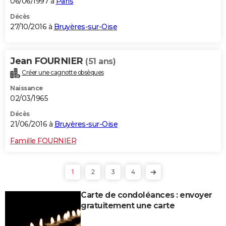
06/06/1997 à
Paris
Décès
27/10/2016 à
Bruyères-sur-Oise
Jean FOURNIER
(51 ans)
Créer une cagnotte obsèques
Naissance
02/03/1965
Décès
21/06/2016 à
Bruyères-sur-Oise
Famille FOURNIER
1
2
3
4
Carte de condoléances : envoyer
gratuitement une carte