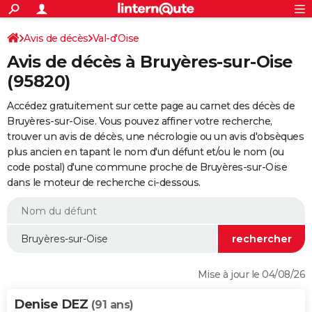
ACTUALITÉS
Connexion
S'inscrire
Avis de décès
Val-d'Oise
Rechercher
Société
Education
Villes
Politique
Faits Divers
Monde
+
SPORT
Avis de décès à Bruyères-sur-Oise
Football
Cyclisme
Forum
Coupe du monde 2026
Tennis
Rugby
CULTURE
(95820)
TNT
Cinéma
Musique
Programme TV
Streaming
Sorties cinéma
+
FINANCE
Accédez gratuitement sur cette page au carnet des décès de
Bruyères-sur-Oise. Vous pouvez affiner votre recherche,
Impôts
Immobilier
Banque
Crédit
Retraite
Epargne
Risques naturels par ville
Assurance
AUTO
trouver un avis de décès, une nécrologie ou un avis d'obsèques
plus ancien en tapant le nom d'un défunt et/ou le nom (ou
Réserver un essai
Berlines
Forum auto
Essais
Citadines
SUV
+
HIGH-TECH
code postal) d'une commune proche de Bruyères-sur-Oise
dans le moteur de recherche ci-dessous.
Meilleur smartphone
Ordinateurs
Guide high-tech
Mobiles
Internet
Jeux vidéo
+
BRICOLAGE
Aménagement intérieur
Cuisine
Jardinage
+
Forum
Extérieur
Salle de bains
Rangement
WEEK-END
Escapades
Expositions
Week-end nature
Guides de France
Patrimoine
Musées
+
LIFESTYLE
Bien-être
Mode
+
Art de vivre
Loisirs
Modes de vie
SANTE
Mise à jour le 04/08/26
Guide de la santé
Médicaments
+
Alimentation
Maladies
Sommeil
VOYAGE
Denise DEZ
(91 ans)