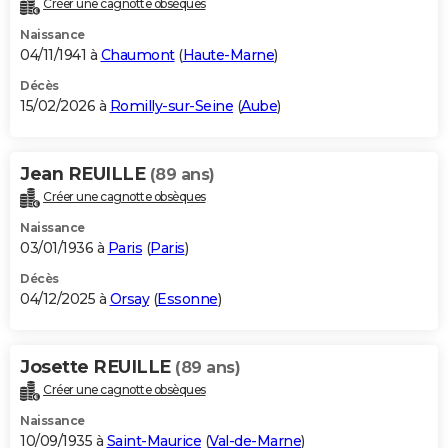
Créer une cagnotte obsèques
City break
Voyage de noces
Climat
Destinations
Voyage nature
Forum
+
PHOTO
Naissance
04/11/1941 à
Chaumont
(
Haute-Marne
)
GUIDES D'ACHAT
Décès
15/02/2026 à
Romilly-sur-Seine
(
Aube
)
BONS PLANS
CARTE DE VOEUX
Jean REUILLE
(89 ans)
Carte Bonne année
Carte Pâques
Carte de Noël
Carte Saint-Valentin
Carte d'anniversaire
DICTIONNAIRE
Créer une cagnotte obsèques
Biographies
Expressions
Dictionnaire
Citations
Proverbes
PROGRAMME TV
Naissance
03/01/1936 à
Paris
(
Paris
)
COPAINS D'AVANT
Décès
04/12/2025 à
Orsay
(
Essonne
)
Se connecter
Collèges
Universités
Service militaire
S'inscrire
Lycées
Primaires
Entreprises
Avis de recherche
AVIS DE DÉCÈS
FORUM
Josette REUILLE
(89 ans)
Lifestyle
Sport
Television
Cinema
Bricolage
Culture
Auto
Voyage
Créer une cagnotte obsèques
Naissance
10/09/1935 à
Saint-Maurice
(
Val-de-Marne
)