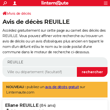
ACTUALITÉS
Connexion
S'inscrire
Avis de décès
Rechercher
Société
Education
Villes
Politique
Faits Divers
Monde
+
SPORT
Avis de décès REUILLE
Football
Cyclisme
Forum
Coupe du monde 2026
Tennis
Rugby
CULTURE
Accédez gratuitement sur cette page au carnet des décès des
TNT
Cinéma
Musique
Programme TV
Streaming
Sorties cinéma
+
REUILLE. Vous pouvez affiner votre recherche ou trouver un
FINANCE
avis de décès ou un avis d'obsèques plus ancien en tapant le
Impôts
Immobilier
Banque
Crédit
Retraite
Epargne
Risques naturels par ville
Assurance
AUTO
nom d'un défunt et/ou le nom ou le code postal d'une
commune dans le moteur de recherche ci-dessous.
Réserver un essai
Berlines
Forum auto
Essais
Citadines
SUV
+
HIGH-TECH
Meilleur smartphone
Ordinateurs
Guide high-tech
Mobiles
Internet
Jeux vidéo
+
BRICOLAGE
Aménagement intérieur
Cuisine
Jardinage
+
Forum
Extérieur
Salle de bains
Rangement
WEEK-END
Escapades
Expositions
Week-end nature
Guides de France
Patrimoine
Musées
+
LIFESTYLE
NOUVEAU :
publiez un
avis de décès gratuit
sur
Linternaute.com
Bien-être
Mode
+
Art de vivre
Loisirs
Modes de vie
SANTE
Eliane REUILLE
Guide de la santé
Médicaments
+
Alimentation
Maladies
Sommeil
(84 ans)
VOYAGE