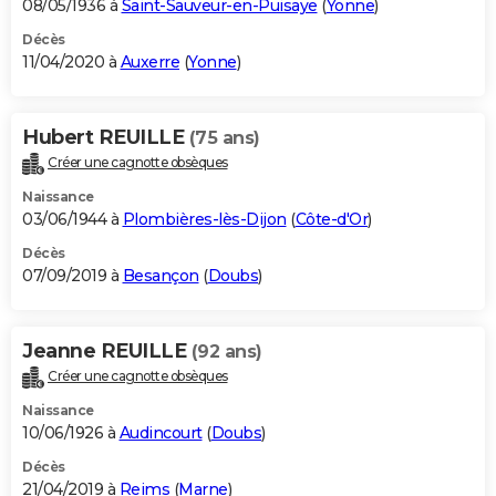
08/05/1936 à
Saint-Sauveur-en-Puisaye
(
Yonne
)
Décès
11/04/2020 à
Auxerre
(
Yonne
)
Hubert REUILLE
(75 ans)
Créer une cagnotte obsèques
Naissance
03/06/1944 à
Plombières-lès-Dijon
(
Côte-d'Or
)
Décès
07/09/2019 à
Besançon
(
Doubs
)
Jeanne REUILLE
(92 ans)
Créer une cagnotte obsèques
Naissance
10/06/1926 à
Audincourt
(
Doubs
)
Décès
21/04/2019 à
Reims
(
Marne
)