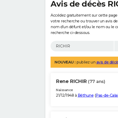
Avis de décès R
Accédez gratuitement sur cette page 
votre recherche ou trouver un avis de
nom d'un défunt et/ou le nom ou le 
recherche ci-dessous.
NOUVEAU :
publiez un
avis de décè
Rene RICHIR
(77 ans)
Naissance
21/12/1948 à
Béthune
(
Pas-de-Cala