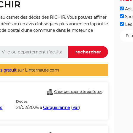
ICHIR
Actu
Spo
au carnet des décès des RICHIR. Vous pouvez affiner
 décès ou un avis d'obsèques plus ancien en tapant le
Les 
code postal d'une commune dans le moteur de
s gratuit
sur Linternaute.com
Créer une cagnotte obsèques
Décès
is
)
21/02/2026 à
Carqueiranne
(
Var
)