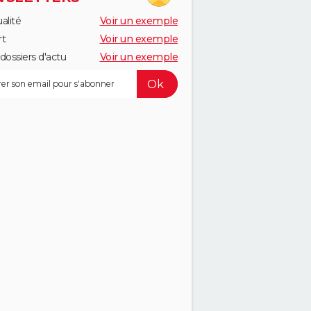
alité
Voir un exemple
rt
Voir un exemple
dossiers d'actu
Voir un exemple