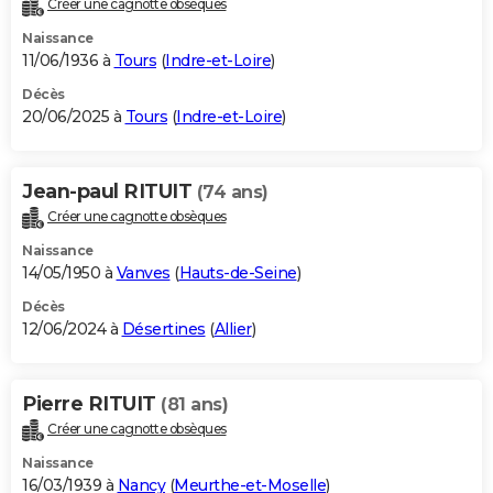
Créer une cagnotte obsèques
City break
Voyage de noces
Climat
Destinations
Voyage nature
Forum
+
PHOTO
Naissance
11/06/1936 à
Tours
(
Indre-et-Loire
)
GUIDES D'ACHAT
Décès
20/06/2025 à
Tours
(
Indre-et-Loire
)
BONS PLANS
CARTE DE VOEUX
Jean-paul RITUIT
(74 ans)
Carte Bonne année
Carte Pâques
Carte de Noël
Carte Saint-Valentin
Carte d'anniversaire
DICTIONNAIRE
Créer une cagnotte obsèques
Biographies
Expressions
Dictionnaire
Citations
Proverbes
PROGRAMME TV
Naissance
14/05/1950 à
Vanves
(
Hauts-de-Seine
)
COPAINS D'AVANT
Décès
12/06/2024 à
Désertines
(
Allier
)
Se connecter
Collèges
Universités
Service militaire
S'inscrire
Lycées
Primaires
Entreprises
Avis de recherche
AVIS DE DÉCÈS
FORUM
Pierre RITUIT
(81 ans)
Lifestyle
Sport
Television
Cinema
Bricolage
Culture
Auto
Voyage
Créer une cagnotte obsèques
Naissance
16/03/1939 à
Nancy
(
Meurthe-et-Moselle
)