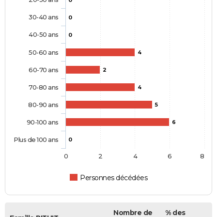
0
30-40 ans
0
40-50 ans
0
50-60 ans
4
60-70 ans
2
70-80 ans
4
80-90 ans
5
90-100 ans
6
Plus de 100 ans
0
0
2
4
6
8
Personnes décédées
Nombre de
% des