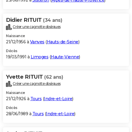
23/08/1992 à
Sisteron
(
Alpes-de-Haute-Provence
)
Didier RITUIT
(34 ans)
Créer une cagnotte obsèques
Naissance
21/12/1956 à
Vanves
(
Hauts-de-Seine
)
Décès
19/03/1991 à
Limoges
(
Haute-Vienne
)
Yvette RITUIT
(62 ans)
Créer une cagnotte obsèques
Naissance
21/12/1926 à
Tours
(
Indre-et-Loire
)
Décès
28/06/1989 à
Tours
(
Indre-et-Loire
)