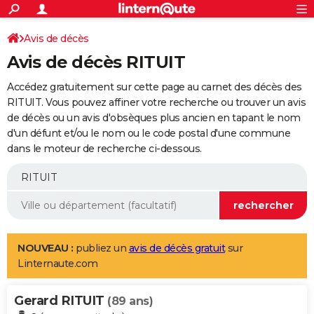
ACTUALITÉS
Connexion
S'inscrire
Avis de décès
Rechercher
Société
Education
Villes
Politique
Faits Divers
Monde
+
SPORT
Avis de décès RITUIT
Football
Cyclisme
Forum
Coupe du monde 2026
Tennis
Rugby
CULTURE
Accédez gratuitement sur cette page au carnet des décès des
TNT
Cinéma
Musique
Programme TV
Streaming
Sorties cinéma
+
RITUIT. Vous pouvez affiner votre recherche ou trouver un avis
FINANCE
de décès ou un avis d'obsèques plus ancien en tapant le nom
Impôts
Immobilier
Banque
Crédit
Retraite
Epargne
Risques naturels par ville
Assurance
AUTO
d'un défunt et/ou le nom ou le code postal d'une commune
dans le moteur de recherche ci-dessous.
Réserver un essai
Berlines
Forum auto
Essais
Citadines
SUV
+
HIGH-TECH
Meilleur smartphone
Ordinateurs
Guide high-tech
Mobiles
Internet
Jeux vidéo
+
BRICOLAGE
Aménagement intérieur
Cuisine
Jardinage
+
Forum
Extérieur
Salle de bains
Rangement
WEEK-END
Escapades
Expositions
Week-end nature
Guides de France
Patrimoine
Musées
+
LIFESTYLE
NOUVEAU :
publiez un
avis de décès gratuit
sur
Linternaute.com
Bien-être
Mode
+
Art de vivre
Loisirs
Modes de vie
SANTE
Gerard RITUIT
Guide de la santé
Médicaments
+
Alimentation
Maladies
Sommeil
(89 ans)
VOYAGE