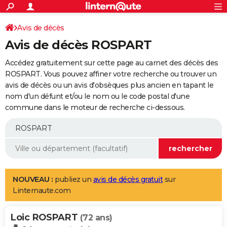
ACTUALITÉS
Connexion
S'inscrire
Avis de décès
Rechercher
Société
Education
Villes
Politique
Faits Divers
Monde
+
SPORT
Avis de décès ROSPART
Football
Cyclisme
Forum
Coupe du monde 2026
Tennis
Rugby
CULTURE
Accédez gratuitement sur cette page au carnet des décès des
TNT
Cinéma
Musique
Programme TV
Streaming
Sorties cinéma
+
ROSPART. Vous pouvez affiner votre recherche ou trouver un
FINANCE
avis de décès ou un avis d'obsèques plus ancien en tapant le
Impôts
Immobilier
Banque
Crédit
Retraite
Epargne
Risques naturels par ville
Assurance
AUTO
nom d'un défunt et/ou le nom ou le code postal d'une
commune dans le moteur de recherche ci-dessous.
Réserver un essai
Berlines
Forum auto
Essais
Citadines
SUV
+
HIGH-TECH
Meilleur smartphone
Ordinateurs
Guide high-tech
Mobiles
Internet
Jeux vidéo
+
BRICOLAGE
Aménagement intérieur
Cuisine
Jardinage
+
Forum
Extérieur
Salle de bains
Rangement
WEEK-END
Escapades
Expositions
Week-end nature
Guides de France
Patrimoine
Musées
+
LIFESTYLE
NOUVEAU :
publiez un
avis de décès gratuit
sur
Linternaute.com
Bien-être
Mode
+
Art de vivre
Loisirs
Modes de vie
SANTE
Loic ROSPART
Guide de la santé
Médicaments
+
Alimentation
Maladies
Sommeil
(72 ans)
VOYAGE