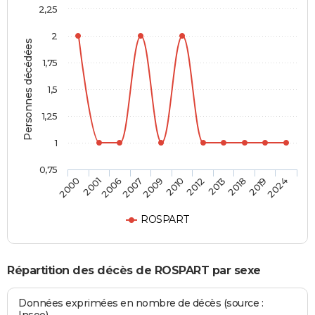
2,25
2
Personnes décédées
1,75
1,5
1,25
1
0,75
2012
2010
2009
2007
2006
2001
2000
2024
2019
2018
2013
ROSPART
Répartition des décès de ROSPART par sexe
Données exprimées en nombre de décès (source :
Insee)