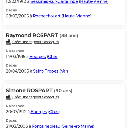
10/03/1910 à
Bessines-sur-Gartempe
(
Haute-Vienne
)
Décès
08/03/2005 à
Rochechouart
(
Haute-Vienne
)
Raymond ROSPART
(88 ans)
Créer une cagnotte obsèques
Naissance
14/03/1915 à
Bourges
(
Cher
)
Décès
20/04/2003 à
Saint-Tropez
(
Var
)
Simone ROSPART
(90 ans)
Créer une cagnotte obsèques
Naissance
20/07/1912 à
Bourges
(
Cher
)
Décès
31/03/2003 à
Fontainebleau
(
Seine-et-Marne
)