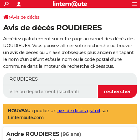
ACTUALITÉS
Connexion
S'inscrire
Avis de décès
Rechercher
Société
Education
Villes
Politique
Faits Divers
Monde
+
SPORT
Avis de décès ROUDIERES
Football
Cyclisme
Forum
Coupe du monde 2026
Tennis
Rugby
CULTURE
Accédez gratuitement sur cette page au carnet des décès des
TNT
Cinéma
Musique
Programme TV
Streaming
Sorties cinéma
+
ROUDIERES. Vous pouvez affiner votre recherche ou trouver
FINANCE
un avis de décès ou un avis d'obsèques plus ancien en tapant
Impôts
Immobilier
Banque
Crédit
Retraite
Epargne
Risques naturels par ville
Assurance
AUTO
le nom d'un défunt et/ou le nom ou le code postal d'une
commune dans le moteur de recherche ci-dessous.
Réserver un essai
Berlines
Forum auto
Essais
Citadines
SUV
+
HIGH-TECH
Meilleur smartphone
Ordinateurs
Guide high-tech
Mobiles
Internet
Jeux vidéo
+
BRICOLAGE
Aménagement intérieur
Cuisine
Jardinage
+
Forum
Extérieur
Salle de bains
Rangement
WEEK-END
Escapades
Expositions
Week-end nature
Guides de France
Patrimoine
Musées
+
LIFESTYLE
NOUVEAU :
publiez un
avis de décès gratuit
sur
Linternaute.com
Bien-être
Mode
+
Art de vivre
Loisirs
Modes de vie
SANTE
Andre ROUDIERES
Guide de la santé
Médicaments
+
Alimentation
Maladies
Sommeil
(96 ans)
VOYAGE