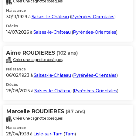
Créer une cagnotte obsèques
City break
Voyage de noces
Climat
Destinations
Voyage nature
Forum
+
PHOTO
Naissance
30/11/1929 à
Salses-le-Château
(
Pyrénées-Orientales
)
GUIDES D'ACHAT
Décès
14/07/2026 à
Salses-le-Château
(
Pyrénées-Orientales
)
BONS PLANS
CARTE DE VOEUX
Aime ROUDIERES
(102 ans)
Carte Bonne année
Carte Pâques
Carte de Noël
Carte Saint-Valentin
Carte d'anniversaire
DICTIONNAIRE
Créer une cagnotte obsèques
Biographies
Expressions
Dictionnaire
Citations
Proverbes
PROGRAMME TV
Naissance
06/02/1923 à
Salses-le-Château
(
Pyrénées-Orientales
)
COPAINS D'AVANT
Décès
28/08/2025 à
Salses-le-Château
(
Pyrénées-Orientales
)
Se connecter
Collèges
Universités
Service militaire
S'inscrire
Lycées
Primaires
Entreprises
Avis de recherche
AVIS DE DÉCÈS
FORUM
Marcelle ROUDIERES
(87 ans)
Lifestyle
Sport
Television
Cinema
Bricolage
Culture
Auto
Voyage
Créer une cagnotte obsèques
Naissance
28/04/1938 à
Lisle-sur-Tarn
(
Tarn
)