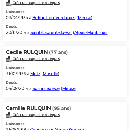
Créer une cagnotte obsèques
Naissance
03/04/1934 à
Belrupt-en-Verdunois
(
Meuse
)
Décès
20/11/2014 à
Saint-Laurent-du-Var
(
Alpes-Maritimes
)
Cecile RULQUIN
(77 ans)
Créer une cagnotte obsèques
Naissance
31/10/1936 à
Metz
(
Moselle
)
Décès
04/08/2014 à
Sommedieue
(
Meuse
)
Camille RULQUIN
(95 ans)
Créer une cagnotte obsèques
Naissance
21/06/1918 à
Courlon-sur-Yonne
(
Yonne
)