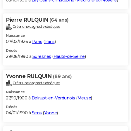
05/10/1990 à
Lay-Saint-Christophe
(
Meurthe-et-Moselle
)
Pierre RULQUIN
(64 ans)
Créer une cagnotte obsèques
Naissance
07/02/1926 à
Paris
(
Paris
)
Décès
29/06/1990 à
Suresnes
(
Hauts-de-Seine
)
Yvonne RULQUIN
(89 ans)
Créer une cagnotte obsèques
Naissance
27/10/1900 à
Belrupt-en-Verdunois
(
Meuse
)
Décès
04/01/1990 à
Sens
(
Yonne
)