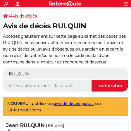
ACTUALITÉS
Connexion
S'inscrire
Avis de décès
Rechercher
Société
Education
Villes
Politique
Faits Divers
Monde
+
SPORT
Avis de décès RULQUIN
Football
Cyclisme
Forum
Coupe du monde 2026
Tennis
Rugby
CULTURE
Accédez gratuitement sur cette page au carnet des décès des
TNT
Cinéma
Musique
Programme TV
Streaming
Sorties cinéma
+
RULQUIN. Vous pouvez affiner votre recherche ou trouver un
FINANCE
avis de décès ou un avis d'obsèques plus ancien en tapant le
Impôts
Immobilier
Banque
Crédit
Retraite
Epargne
Risques naturels par ville
Assurance
AUTO
nom d'un défunt et/ou le nom ou le code postal d'une
commune dans le moteur de recherche ci-dessous.
Réserver un essai
Berlines
Forum auto
Essais
Citadines
SUV
+
HIGH-TECH
Meilleur smartphone
Ordinateurs
Guide high-tech
Mobiles
Internet
Jeux vidéo
+
BRICOLAGE
Aménagement intérieur
Cuisine
Jardinage
+
Forum
Extérieur
Salle de bains
Rangement
WEEK-END
Escapades
Expositions
Week-end nature
Guides de France
Patrimoine
Musées
+
LIFESTYLE
NOUVEAU :
publiez un
avis de décès gratuit
sur
Linternaute.com
Bien-être
Mode
+
Art de vivre
Loisirs
Modes de vie
SANTE
Jean RULQUIN
Guide de la santé
Médicaments
+
Alimentation
Maladies
Sommeil
(85 ans)
VOYAGE