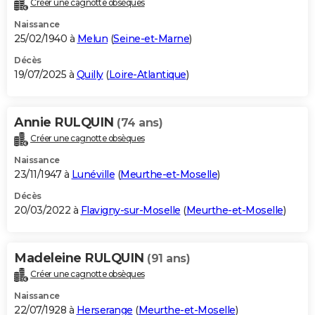
Créer une cagnotte obsèques
City break
Voyage de noces
Climat
Destinations
Voyage nature
Forum
+
PHOTO
Naissance
25/02/1940 à
Melun
(
Seine-et-Marne
)
GUIDES D'ACHAT
Décès
19/07/2025 à
Quilly
(
Loire-Atlantique
)
BONS PLANS
CARTE DE VOEUX
Annie RULQUIN
(74 ans)
Carte Bonne année
Carte Pâques
Carte de Noël
Carte Saint-Valentin
Carte d'anniversaire
DICTIONNAIRE
Créer une cagnotte obsèques
Biographies
Expressions
Dictionnaire
Citations
Proverbes
PROGRAMME TV
Naissance
23/11/1947 à
Lunéville
(
Meurthe-et-Moselle
)
COPAINS D'AVANT
Décès
20/03/2022 à
Flavigny-sur-Moselle
(
Meurthe-et-Moselle
)
Se connecter
Collèges
Universités
Service militaire
S'inscrire
Lycées
Primaires
Entreprises
Avis de recherche
AVIS DE DÉCÈS
FORUM
Madeleine RULQUIN
(91 ans)
Lifestyle
Sport
Television
Cinema
Bricolage
Culture
Auto
Voyage
Créer une cagnotte obsèques
Naissance
22/07/1928 à
Herserange
(
Meurthe-et-Moselle
)