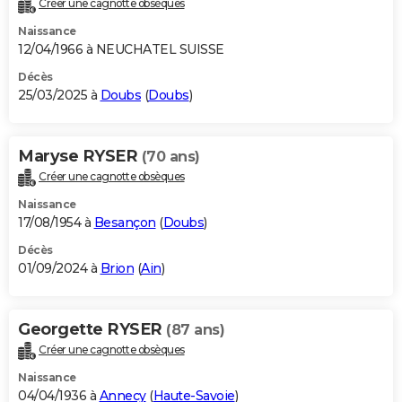
Créer une cagnotte obsèques
City break
Voyage de noces
Climat
Destinations
Voyage nature
Forum
+
PHOTO
Naissance
12/04/1966 à NEUCHATEL SUISSE
GUIDES D'ACHAT
Décès
25/03/2025 à
Doubs
(
Doubs
)
BONS PLANS
CARTE DE VOEUX
Maryse RYSER
(70 ans)
Carte Bonne année
Carte Pâques
Carte de Noël
Carte Saint-Valentin
Carte d'anniversaire
DICTIONNAIRE
Créer une cagnotte obsèques
Biographies
Expressions
Dictionnaire
Citations
Proverbes
PROGRAMME TV
Naissance
17/08/1954 à
Besançon
(
Doubs
)
COPAINS D'AVANT
Décès
01/09/2024 à
Brion
(
Ain
)
Se connecter
Collèges
Universités
Service militaire
S'inscrire
Lycées
Primaires
Entreprises
Avis de recherche
AVIS DE DÉCÈS
FORUM
Georgette RYSER
(87 ans)
Lifestyle
Sport
Television
Cinema
Bricolage
Culture
Auto
Voyage
Créer une cagnotte obsèques
Naissance
04/04/1936 à
Annecy
(
Haute-Savoie
)