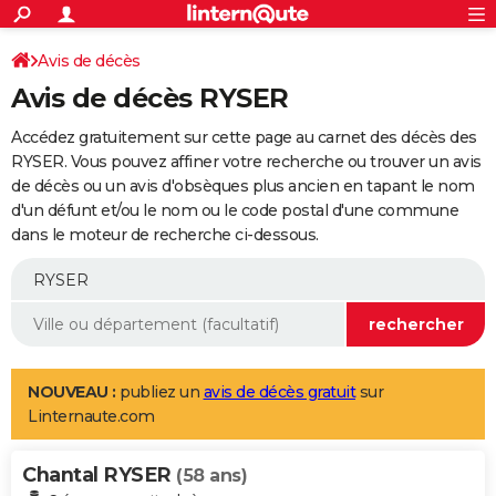
ACTUALITÉS
Connexion
S'inscrire
Avis de décès
Rechercher
Société
Education
Villes
Politique
Faits Divers
Monde
+
SPORT
Avis de décès RYSER
Football
Cyclisme
Forum
Coupe du monde 2026
Tennis
Rugby
CULTURE
Accédez gratuitement sur cette page au carnet des décès des
TNT
Cinéma
Musique
Programme TV
Streaming
Sorties cinéma
+
RYSER. Vous pouvez affiner votre recherche ou trouver un avis
FINANCE
de décès ou un avis d'obsèques plus ancien en tapant le nom
Impôts
Immobilier
Banque
Crédit
Retraite
Epargne
Risques naturels par ville
Assurance
AUTO
d'un défunt et/ou le nom ou le code postal d'une commune
dans le moteur de recherche ci-dessous.
Réserver un essai
Berlines
Forum auto
Essais
Citadines
SUV
+
HIGH-TECH
Meilleur smartphone
Ordinateurs
Guide high-tech
Mobiles
Internet
Jeux vidéo
+
BRICOLAGE
Aménagement intérieur
Cuisine
Jardinage
+
Forum
Extérieur
Salle de bains
Rangement
WEEK-END
Escapades
Expositions
Week-end nature
Guides de France
Patrimoine
Musées
+
LIFESTYLE
NOUVEAU :
publiez un
avis de décès gratuit
sur
Linternaute.com
Bien-être
Mode
+
Art de vivre
Loisirs
Modes de vie
SANTE
Chantal RYSER
Guide de la santé
Médicaments
+
Alimentation
Maladies
Sommeil
(58 ans)
VOYAGE