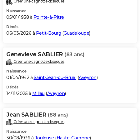
Créer une cagnotte obsèques
City break
Voyage de noces
Climat
Destinations
Voyage nature
Forum
+
PHOTO
Naissance
05/01/1938 à
Pointe-à-Pitre
GUIDES D'ACHAT
Décès
06/03/2026 à
Petit-Bourg
(
Guadeloupe
)
BONS PLANS
CARTE DE VOEUX
Genevieve SABLIER
(83 ans)
Carte Bonne année
Carte Pâques
Carte de Noël
Carte Saint-Valentin
Carte d'anniversaire
DICTIONNAIRE
Créer une cagnotte obsèques
Biographies
Expressions
Dictionnaire
Citations
Proverbes
PROGRAMME TV
Naissance
01/04/1942 à
Saint-Jean-du-Bruel
(
Aveyron
)
COPAINS D'AVANT
Décès
14/11/2025 à
Millau
(
Aveyron
)
Se connecter
Collèges
Universités
Service militaire
S'inscrire
Lycées
Primaires
Entreprises
Avis de recherche
AVIS DE DÉCÈS
FORUM
Jean SABLIER
(88 ans)
Lifestyle
Sport
Television
Cinema
Bricolage
Culture
Auto
Voyage
Créer une cagnotte obsèques
Naissance
30/08/1936 à
Toulouse
(
Haute-Garonne
)