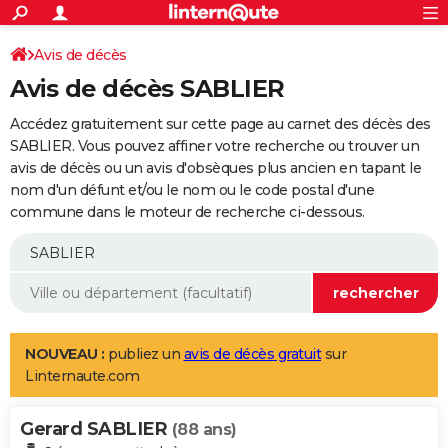
ACTUALITÉS
Connexion
S'inscrire
Avis de décès
Rechercher
Société
Education
Villes
Politique
Faits Divers
Monde
+
SPORT
Avis de décès SABLIER
Football
Cyclisme
Forum
Coupe du monde 2026
Tennis
Rugby
CULTURE
Accédez gratuitement sur cette page au carnet des décès des
TNT
Cinéma
Musique
Programme TV
Streaming
Sorties cinéma
+
SABLIER. Vous pouvez affiner votre recherche ou trouver un
FINANCE
avis de décès ou un avis d'obsèques plus ancien en tapant le
Impôts
Immobilier
Banque
Crédit
Retraite
Epargne
Risques naturels par ville
Assurance
AUTO
nom d'un défunt et/ou le nom ou le code postal d'une
commune dans le moteur de recherche ci-dessous.
Réserver un essai
Berlines
Forum auto
Essais
Citadines
SUV
+
HIGH-TECH
Meilleur smartphone
Ordinateurs
Guide high-tech
Mobiles
Internet
Jeux vidéo
+
BRICOLAGE
Aménagement intérieur
Cuisine
Jardinage
+
Forum
Extérieur
Salle de bains
Rangement
WEEK-END
Escapades
Expositions
Week-end nature
Guides de France
Patrimoine
Musées
+
LIFESTYLE
NOUVEAU :
publiez un
avis de décès gratuit
sur
Linternaute.com
Bien-être
Mode
+
Art de vivre
Loisirs
Modes de vie
SANTE
Gerard SABLIER
Guide de la santé
Médicaments
+
Alimentation
Maladies
Sommeil
(88 ans)
VOYAGE