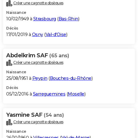
Créer une cagnotte obsèques
Naissance
10/02/1949 à
Strasbourg
(
Bas-Rhin
)
Décès
17/01/2019 à
Osny
(
Val-d'Oise
)
Abdelkrim SAF
(65 ans)
Créer une cagnotte obsèques
Naissance
25/08/1951 à
Peypin
(
Bouches-du-Rhône
)
Décès
05/12/2016 à
Sarreguemines
(
Moselle
)
Yasmine SAF
(54 ans)
Créer une cagnotte obsèques
Naissance
26/10/1960 à
Villecresnes
(
Val-de-Marne
)