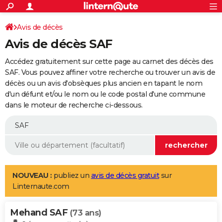
ACTUALITÉS
Connexion
S'inscrire
Avis de décès
Rechercher
Société
Education
Villes
Politique
Faits Divers
Monde
+
SPORT
Avis de décès SAF
Football
Cyclisme
Forum
Coupe du monde 2026
Tennis
Rugby
CULTURE
Accédez gratuitement sur cette page au carnet des décès des
TNT
Cinéma
Musique
Programme TV
Streaming
Sorties cinéma
+
SAF. Vous pouvez affiner votre recherche ou trouver un avis de
FINANCE
décès ou un avis d'obsèques plus ancien en tapant le nom
Impôts
Immobilier
Banque
Crédit
Retraite
Epargne
Risques naturels par ville
Assurance
AUTO
d'un défunt et/ou le nom ou le code postal d'une commune
dans le moteur de recherche ci-dessous.
Réserver un essai
Berlines
Forum auto
Essais
Citadines
SUV
+
HIGH-TECH
Meilleur smartphone
Ordinateurs
Guide high-tech
Mobiles
Internet
Jeux vidéo
+
BRICOLAGE
Aménagement intérieur
Cuisine
Jardinage
+
Forum
Extérieur
Salle de bains
Rangement
WEEK-END
Escapades
Expositions
Week-end nature
Guides de France
Patrimoine
Musées
+
LIFESTYLE
NOUVEAU :
publiez un
avis de décès gratuit
sur
Linternaute.com
Bien-être
Mode
+
Art de vivre
Loisirs
Modes de vie
SANTE
Mehand SAF
Guide de la santé
Médicaments
+
Alimentation
Maladies
Sommeil
(73 ans)
VOYAGE