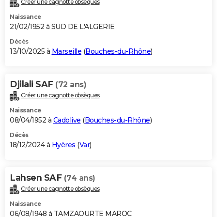
Créer une cagnotte obsèques
City break
Voyage de noces
Climat
Destinations
Voyage nature
Forum
+
PHOTO
Naissance
21/02/1952 à SUD DE L'ALGERIE
GUIDES D'ACHAT
Décès
13/10/2025 à
Marseille
(
Bouches-du-Rhône
)
BONS PLANS
CARTE DE VOEUX
Djilali SAF
(72 ans)
Carte Bonne année
Carte Pâques
Carte de Noël
Carte Saint-Valentin
Carte d'anniversaire
DICTIONNAIRE
Créer une cagnotte obsèques
Biographies
Expressions
Dictionnaire
Citations
Proverbes
PROGRAMME TV
Naissance
08/04/1952 à
Cadolive
(
Bouches-du-Rhône
)
COPAINS D'AVANT
Décès
18/12/2024 à
Hyères
(
Var
)
Se connecter
Collèges
Universités
Service militaire
S'inscrire
Lycées
Primaires
Entreprises
Avis de recherche
AVIS DE DÉCÈS
FORUM
Lahsen SAF
(74 ans)
Lifestyle
Sport
Television
Cinema
Bricolage
Culture
Auto
Voyage
Créer une cagnotte obsèques
Naissance
06/08/1948 à TAMZAOURTE MAROC