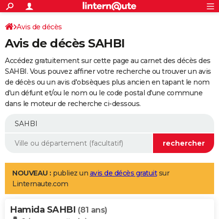
ACTUALITÉS
Connexion
S'inscrire
Avis de décès
Rechercher
Société
Education
Villes
Politique
Faits Divers
Monde
+
SPORT
Avis de décès SAHBI
Football
Cyclisme
Forum
Coupe du monde 2026
Tennis
Rugby
CULTURE
Accédez gratuitement sur cette page au carnet des décès des
TNT
Cinéma
Musique
Programme TV
Streaming
Sorties cinéma
+
SAHBI. Vous pouvez affiner votre recherche ou trouver un avis
FINANCE
de décès ou un avis d'obsèques plus ancien en tapant le nom
Impôts
Immobilier
Banque
Crédit
Retraite
Epargne
Risques naturels par ville
Assurance
AUTO
d'un défunt et/ou le nom ou le code postal d'une commune
dans le moteur de recherche ci-dessous.
Réserver un essai
Berlines
Forum auto
Essais
Citadines
SUV
+
HIGH-TECH
Meilleur smartphone
Ordinateurs
Guide high-tech
Mobiles
Internet
Jeux vidéo
+
BRICOLAGE
Aménagement intérieur
Cuisine
Jardinage
+
Forum
Extérieur
Salle de bains
Rangement
WEEK-END
Escapades
Expositions
Week-end nature
Guides de France
Patrimoine
Musées
+
LIFESTYLE
NOUVEAU :
publiez un
avis de décès gratuit
sur
Linternaute.com
Bien-être
Mode
+
Art de vivre
Loisirs
Modes de vie
SANTE
Hamida SAHBI
Guide de la santé
Médicaments
+
Alimentation
Maladies
Sommeil
(81 ans)
VOYAGE