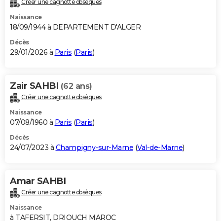
Créer une cagnotte obsèques
City break
Voyage de noces
Climat
Destinations
Voyage nature
Forum
+
PHOTO
Naissance
18/09/1944 à DEPARTEMENT D'ALGER
GUIDES D'ACHAT
Décès
29/01/2026 à
Paris
(
Paris
)
BONS PLANS
CARTE DE VOEUX
Zair SAHBI
(62 ans)
Carte Bonne année
Carte Pâques
Carte de Noël
Carte Saint-Valentin
Carte d'anniversaire
DICTIONNAIRE
Créer une cagnotte obsèques
Biographies
Expressions
Dictionnaire
Citations
Proverbes
PROGRAMME TV
Naissance
07/08/1960 à
Paris
(
Paris
)
COPAINS D'AVANT
Décès
24/07/2023 à
Champigny-sur-Marne
(
Val-de-Marne
)
Se connecter
Collèges
Universités
Service militaire
S'inscrire
Lycées
Primaires
Entreprises
Avis de recherche
AVIS DE DÉCÈS
FORUM
Amar SAHBI
Lifestyle
Sport
Television
Cinema
Bricolage
Culture
Auto
Voyage
Créer une cagnotte obsèques
Naissance
à TAFERSIT, DRIOUCH MAROC