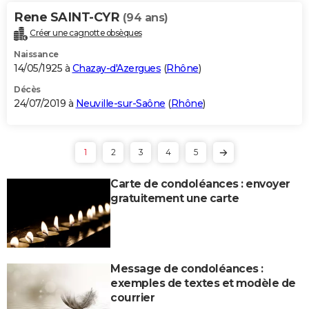
Rene SAINT-CYR
(94 ans)
Créer une cagnotte obsèques
Naissance
14/05/1925 à
Chazay-d'Azergues
(
Rhône
)
Décès
24/07/2019 à
Neuville-sur-Saône
(
Rhône
)
1
2
3
4
5
Carte de condoléances : envoyer
gratuitement une carte
Message de condoléances :
exemples de textes et modèle de
courrier