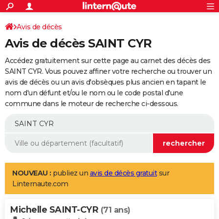
ACTUALITÉS
Connexion
S'inscrire
Avis de décès
Rechercher
Société
Education
Villes
Politique
Faits Divers
Monde
+
SPORT
Avis de décès SAINT CYR
Football
Cyclisme
Forum
Coupe du monde 2026
Tennis
Rugby
CULTURE
Accédez gratuitement sur cette page au carnet des décès des
TNT
Cinéma
Musique
Programme TV
Streaming
Sorties cinéma
+
SAINT CYR. Vous pouvez affiner votre recherche ou trouver un
FINANCE
avis de décès ou un avis d'obsèques plus ancien en tapant le
Impôts
Immobilier
Banque
Crédit
Retraite
Epargne
Risques naturels par ville
Assurance
AUTO
nom d'un défunt et/ou le nom ou le code postal d'une
commune dans le moteur de recherche ci-dessous.
Réserver un essai
Berlines
Forum auto
Essais
Citadines
SUV
+
HIGH-TECH
Meilleur smartphone
Ordinateurs
Guide high-tech
Mobiles
Internet
Jeux vidéo
+
BRICOLAGE
Aménagement intérieur
Cuisine
Jardinage
+
Forum
Extérieur
Salle de bains
Rangement
WEEK-END
Escapades
Expositions
Week-end nature
Guides de France
Patrimoine
Musées
+
LIFESTYLE
NOUVEAU :
publiez un
avis de décès gratuit
sur
Linternaute.com
Bien-être
Mode
+
Art de vivre
Loisirs
Modes de vie
SANTE
Michelle SAINT-CYR
Guide de la santé
Médicaments
+
Alimentation
Maladies
Sommeil
(71 ans)
VOYAGE