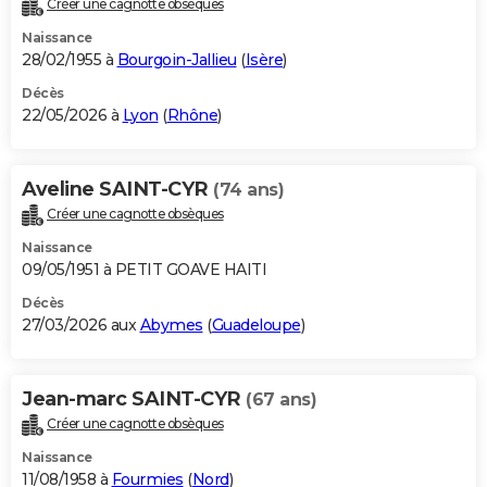
Créer une cagnotte obsèques
City break
Voyage de noces
Climat
Destinations
Voyage nature
Forum
+
PHOTO
Naissance
28/02/1955 à
Bourgoin-Jallieu
(
Isère
)
GUIDES D'ACHAT
Décès
22/05/2026 à
Lyon
(
Rhône
)
BONS PLANS
CARTE DE VOEUX
Aveline SAINT-CYR
(74 ans)
Carte Bonne année
Carte Pâques
Carte de Noël
Carte Saint-Valentin
Carte d'anniversaire
DICTIONNAIRE
Créer une cagnotte obsèques
Biographies
Expressions
Dictionnaire
Citations
Proverbes
PROGRAMME TV
Naissance
09/05/1951 à PETIT GOAVE HAITI
COPAINS D'AVANT
Décès
27/03/2026 aux
Abymes
(
Guadeloupe
)
Se connecter
Collèges
Universités
Service militaire
S'inscrire
Lycées
Primaires
Entreprises
Avis de recherche
AVIS DE DÉCÈS
FORUM
Jean-marc SAINT-CYR
(67 ans)
Lifestyle
Sport
Television
Cinema
Bricolage
Culture
Auto
Voyage
Créer une cagnotte obsèques
Naissance
11/08/1958 à
Fourmies
(
Nord
)