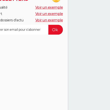
alité
Voir un exemple
rt
Voir un exemple
dossiers d'actu
Voir un exemple