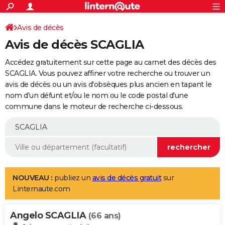
ACTUALITÉS
Connexion
S'inscrire
Avis de décès
Rechercher
Société
Education
Villes
Politique
Faits Divers
Monde
+
SPORT
Avis de décès SCAGLIA
Football
Cyclisme
Forum
Coupe du monde 2026
Tennis
Rugby
CULTURE
Accédez gratuitement sur cette page au carnet des décès des
TNT
Cinéma
Musique
Programme TV
Streaming
Sorties cinéma
+
SCAGLIA. Vous pouvez affiner votre recherche ou trouver un
FINANCE
avis de décès ou un avis d'obsèques plus ancien en tapant le
Impôts
Immobilier
Banque
Crédit
Retraite
Epargne
Risques naturels par ville
Assurance
AUTO
nom d'un défunt et/ou le nom ou le code postal d'une
commune dans le moteur de recherche ci-dessous.
Réserver un essai
Berlines
Forum auto
Essais
Citadines
SUV
+
HIGH-TECH
Meilleur smartphone
Ordinateurs
Guide high-tech
Mobiles
Internet
Jeux vidéo
+
BRICOLAGE
Aménagement intérieur
Cuisine
Jardinage
+
Forum
Extérieur
Salle de bains
Rangement
WEEK-END
Escapades
Expositions
Week-end nature
Guides de France
Patrimoine
Musées
+
LIFESTYLE
NOUVEAU :
publiez un
avis de décès gratuit
sur
Linternaute.com
Bien-être
Mode
+
Art de vivre
Loisirs
Modes de vie
SANTE
Angelo SCAGLIA
Guide de la santé
Médicaments
+
Alimentation
Maladies
Sommeil
(66 ans)
VOYAGE