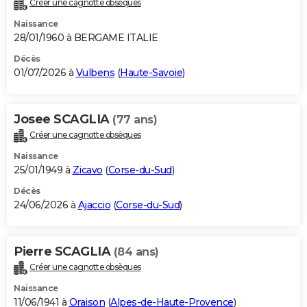
Créer une cagnotte obsèques
City break
Voyage de noces
Climat
Destinations
Voyage nature
Forum
+
PHOTO
Naissance
28/01/1960 à BERGAME ITALIE
GUIDES D'ACHAT
Décès
01/07/2026 à
Vulbens
(
Haute-Savoie
)
BONS PLANS
CARTE DE VOEUX
Josee SCAGLIA
(77 ans)
Carte Bonne année
Carte Pâques
Carte de Noël
Carte Saint-Valentin
Carte d'anniversaire
DICTIONNAIRE
Créer une cagnotte obsèques
Biographies
Expressions
Dictionnaire
Citations
Proverbes
PROGRAMME TV
Naissance
25/01/1949 à
Zicavo
(
Corse-du-Sud
)
COPAINS D'AVANT
Décès
24/06/2026 à
Ajaccio
(
Corse-du-Sud
)
Se connecter
Collèges
Universités
Service militaire
S'inscrire
Lycées
Primaires
Entreprises
Avis de recherche
AVIS DE DÉCÈS
FORUM
Pierre SCAGLIA
(84 ans)
Lifestyle
Sport
Television
Cinema
Bricolage
Culture
Auto
Voyage
Créer une cagnotte obsèques
Naissance
11/06/1941 à
Oraison
(
Alpes-de-Haute-Provence
)