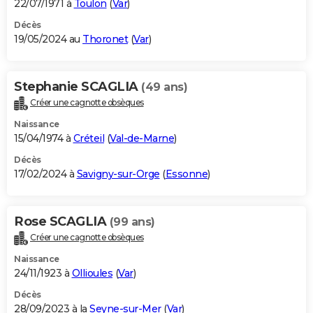
22/07/1971 à
Toulon
(
Var
)
Décès
19/05/2024 au
Thoronet
(
Var
)
Stephanie SCAGLIA
(49 ans)
Créer une cagnotte obsèques
Naissance
15/04/1974 à
Créteil
(
Val-de-Marne
)
Décès
17/02/2024 à
Savigny-sur-Orge
(
Essonne
)
Rose SCAGLIA
(99 ans)
Créer une cagnotte obsèques
Naissance
24/11/1923 à
Ollioules
(
Var
)
Décès
28/09/2023 à la
Seyne-sur-Mer
(
Var
)