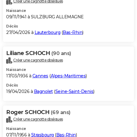
Créer une cagnotte obsèques
City break
Voyage de noces
Climat
Destinations
Voyage nature
Forum
+
PHOTO
Naissance
09/11/1941 à SULZBURG ALLEMAGNE
GUIDES D'ACHAT
Décès
27/04/2026 à
Lauterbourg
(
Bas-Rhin
)
BONS PLANS
CARTE DE VOEUX
Liliane SCHOCH
(90 ans)
Carte Bonne année
Carte Pâques
Carte de Noël
Carte Saint-Valentin
Carte d'anniversaire
DICTIONNAIRE
Créer une cagnotte obsèques
Biographies
Expressions
Dictionnaire
Citations
Proverbes
PROGRAMME TV
Naissance
17/03/1936 à
Cannes
(
Alpes-Maritimes
)
COPAINS D'AVANT
Décès
19/04/2026 à
Bagnolet
(
Seine-Saint-Denis
)
Se connecter
Collèges
Universités
Service militaire
S'inscrire
Lycées
Primaires
Entreprises
Avis de recherche
AVIS DE DÉCÈS
FORUM
Roger SCHOCH
(69 ans)
Lifestyle
Sport
Television
Cinema
Bricolage
Culture
Auto
Voyage
Créer une cagnotte obsèques
Naissance
07/11/1956 à
Strasbourg
(
Bas-Rhin
)