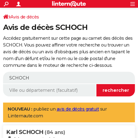
ACTUALITÉS
Connexion
S'inscrire
Avis de décès
Rechercher
Société
Education
Villes
Politique
Faits Divers
Monde
+
SPORT
Avis de décès SCHOCH
Football
Cyclisme
Forum
Coupe du monde 2026
Tennis
Rugby
CULTURE
Accédez gratuitement sur cette page au carnet des décès des
TNT
Cinéma
Musique
Programme TV
Streaming
Sorties cinéma
+
SCHOCH. Vous pouvez affiner votre recherche ou trouver un
FINANCE
avis de décès ou un avis d'obsèques plus ancien en tapant le
Impôts
Immobilier
Banque
Crédit
Retraite
Epargne
Risques naturels par ville
Assurance
AUTO
nom d'un défunt et/ou le nom ou le code postal d'une
commune dans le moteur de recherche ci-dessous.
Réserver un essai
Berlines
Forum auto
Essais
Citadines
SUV
+
HIGH-TECH
Meilleur smartphone
Ordinateurs
Guide high-tech
Mobiles
Internet
Jeux vidéo
+
BRICOLAGE
Aménagement intérieur
Cuisine
Jardinage
+
Forum
Extérieur
Salle de bains
Rangement
WEEK-END
Escapades
Expositions
Week-end nature
Guides de France
Patrimoine
Musées
+
LIFESTYLE
NOUVEAU :
publiez un
avis de décès gratuit
sur
Linternaute.com
Bien-être
Mode
+
Art de vivre
Loisirs
Modes de vie
SANTE
Karl SCHOCH
Guide de la santé
Médicaments
+
Alimentation
Maladies
Sommeil
(84 ans)
VOYAGE