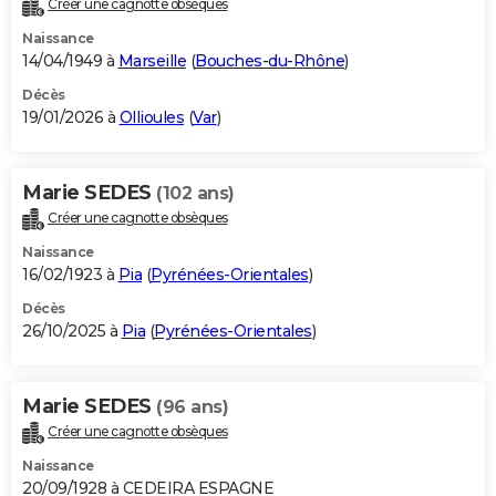
Créer une cagnotte obsèques
City break
Voyage de noces
Climat
Destinations
Voyage nature
Forum
+
PHOTO
Naissance
14/04/1949 à
Marseille
(
Bouches-du-Rhône
)
GUIDES D'ACHAT
Décès
19/01/2026 à
Ollioules
(
Var
)
BONS PLANS
CARTE DE VOEUX
Marie SEDES
(102 ans)
Carte Bonne année
Carte Pâques
Carte de Noël
Carte Saint-Valentin
Carte d'anniversaire
DICTIONNAIRE
Créer une cagnotte obsèques
Biographies
Expressions
Dictionnaire
Citations
Proverbes
PROGRAMME TV
Naissance
16/02/1923 à
Pia
(
Pyrénées-Orientales
)
COPAINS D'AVANT
Décès
26/10/2025 à
Pia
(
Pyrénées-Orientales
)
Se connecter
Collèges
Universités
Service militaire
S'inscrire
Lycées
Primaires
Entreprises
Avis de recherche
AVIS DE DÉCÈS
FORUM
Marie SEDES
(96 ans)
Lifestyle
Sport
Television
Cinema
Bricolage
Culture
Auto
Voyage
Créer une cagnotte obsèques
Naissance
20/09/1928 à CEDEIRA ESPAGNE