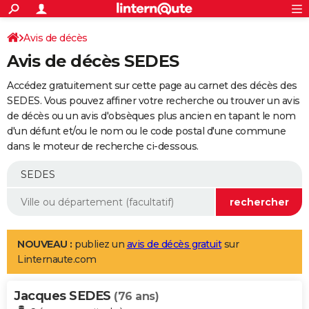
ACTUALITÉS
Connexion
S'inscrire
Avis de décès
Rechercher
Société
Education
Villes
Politique
Faits Divers
Monde
+
SPORT
Avis de décès SEDES
Football
Cyclisme
Forum
Coupe du monde 2026
Tennis
Rugby
CULTURE
Accédez gratuitement sur cette page au carnet des décès des
TNT
Cinéma
Musique
Programme TV
Streaming
Sorties cinéma
+
SEDES. Vous pouvez affiner votre recherche ou trouver un avis
FINANCE
de décès ou un avis d'obsèques plus ancien en tapant le nom
Impôts
Immobilier
Banque
Crédit
Retraite
Epargne
Risques naturels par ville
Assurance
AUTO
d'un défunt et/ou le nom ou le code postal d'une commune
dans le moteur de recherche ci-dessous.
Réserver un essai
Berlines
Forum auto
Essais
Citadines
SUV
+
HIGH-TECH
Meilleur smartphone
Ordinateurs
Guide high-tech
Mobiles
Internet
Jeux vidéo
+
BRICOLAGE
Aménagement intérieur
Cuisine
Jardinage
+
Forum
Extérieur
Salle de bains
Rangement
WEEK-END
Escapades
Expositions
Week-end nature
Guides de France
Patrimoine
Musées
+
LIFESTYLE
NOUVEAU :
publiez un
avis de décès gratuit
sur
Linternaute.com
Bien-être
Mode
+
Art de vivre
Loisirs
Modes de vie
SANTE
Jacques SEDES
Guide de la santé
Médicaments
+
Alimentation
Maladies
Sommeil
(76 ans)
VOYAGE