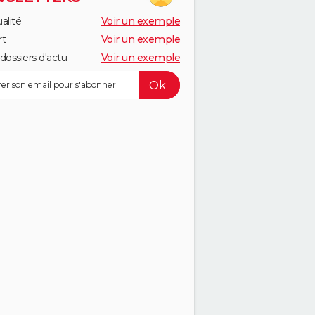
alité
Voir un exemple
rt
Voir un exemple
dossiers d'actu
Voir un exemple