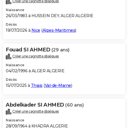
Créer une cagnotte obsèques
City break
Voyage de noces
Climat
Destinations
Voyage nature
Forum
+
PHOTO
Naissance
26/03/1983 à HUSSEIN DEY, ALGER ALGERIE
GUIDES D'ACHAT
Décès
19/07/2026 à
Nice
(
Alpes-Maritimes
)
BONS PLANS
CARTE DE VOEUX
Fouad SI AHMED
(29 ans)
Carte Bonne année
Carte Pâques
Carte de Noël
Carte Saint-Valentin
Carte d'anniversaire
DICTIONNAIRE
Créer une cagnotte obsèques
Biographies
Expressions
Dictionnaire
Citations
Proverbes
PROGRAMME TV
Naissance
04/02/1996 à ALGER ALGERIE
COPAINS D'AVANT
Décès
15/07/2025 à
Thiais
(
Val-de-Marne
)
Se connecter
Collèges
Universités
Service militaire
S'inscrire
Lycées
Primaires
Entreprises
Avis de recherche
AVIS DE DÉCÈS
FORUM
Abdelkader SI AHMED
(60 ans)
Lifestyle
Sport
Television
Cinema
Bricolage
Culture
Auto
Voyage
Créer une cagnotte obsèques
Naissance
28/09/1964 à KHADRA ALGERIE