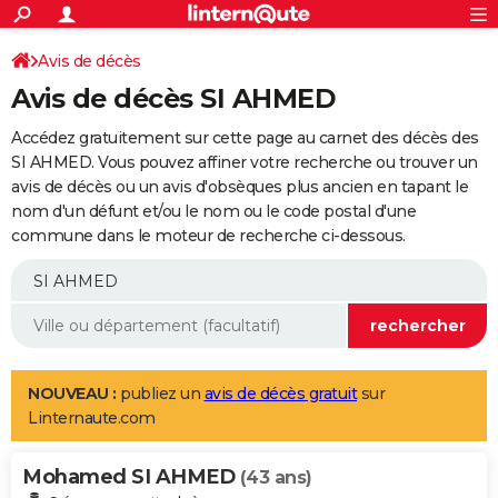
ACTUALITÉS
Connexion
S'inscrire
Avis de décès
Rechercher
Société
Education
Villes
Politique
Faits Divers
Monde
+
SPORT
Avis de décès SI AHMED
Football
Cyclisme
Forum
Coupe du monde 2026
Tennis
Rugby
CULTURE
Accédez gratuitement sur cette page au carnet des décès des
TNT
Cinéma
Musique
Programme TV
Streaming
Sorties cinéma
+
SI AHMED. Vous pouvez affiner votre recherche ou trouver un
FINANCE
avis de décès ou un avis d'obsèques plus ancien en tapant le
Impôts
Immobilier
Banque
Crédit
Retraite
Epargne
Risques naturels par ville
Assurance
AUTO
nom d'un défunt et/ou le nom ou le code postal d'une
commune dans le moteur de recherche ci-dessous.
Réserver un essai
Berlines
Forum auto
Essais
Citadines
SUV
+
HIGH-TECH
Meilleur smartphone
Ordinateurs
Guide high-tech
Mobiles
Internet
Jeux vidéo
+
BRICOLAGE
Aménagement intérieur
Cuisine
Jardinage
+
Forum
Extérieur
Salle de bains
Rangement
WEEK-END
Escapades
Expositions
Week-end nature
Guides de France
Patrimoine
Musées
+
LIFESTYLE
NOUVEAU :
publiez un
avis de décès gratuit
sur
Linternaute.com
Bien-être
Mode
+
Art de vivre
Loisirs
Modes de vie
SANTE
Mohamed SI AHMED
Guide de la santé
Médicaments
+
Alimentation
Maladies
Sommeil
(43 ans)
VOYAGE