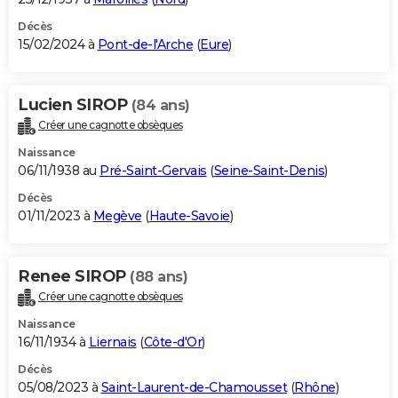
Décès
15/02/2024 à
Pont-de-l'Arche
(
Eure
)
Lucien SIROP
(84 ans)
Créer une cagnotte obsèques
Naissance
06/11/1938 au
Pré-Saint-Gervais
(
Seine-Saint-Denis
)
Décès
01/11/2023 à
Megève
(
Haute-Savoie
)
Renee SIROP
(88 ans)
Créer une cagnotte obsèques
Naissance
16/11/1934 à
Liernais
(
Côte-d'Or
)
Décès
05/08/2023 à
Saint-Laurent-de-Chamousset
(
Rhône
)