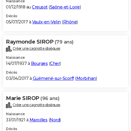
Naissance
01/12/1918 au
Creusot
(
Saône-et-Loire
)
Décès
05/07/2017 à
Vaulx-en-Velin
(
Rhône
)
Raymonde SIROP
(79 ans)
Créer une cagnotte obsèques
Naissance
14/07/1937 à
Bourges
(
Cher
)
Décès
03/04/2017 à
Guémené-sur-Scorff
(
Morbihan
)
Marie SIROP
(96 ans)
Créer une cagnotte obsèques
Naissance
31/01/1921 à
Maroilles
(
Nord
)
Décès