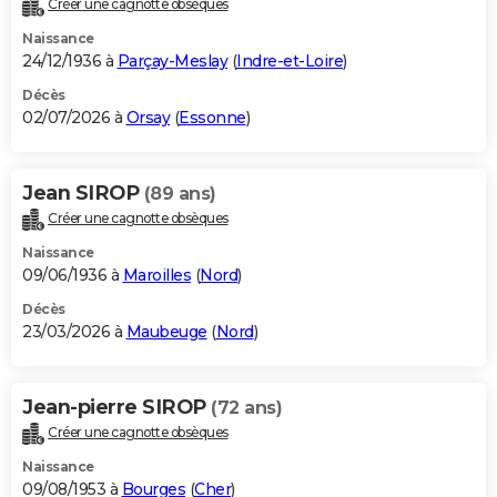
Créer une cagnotte obsèques
City break
Voyage de noces
Climat
Destinations
Voyage nature
Forum
+
PHOTO
Naissance
24/12/1936 à
Parçay-Meslay
(
Indre-et-Loire
)
GUIDES D'ACHAT
Décès
02/07/2026 à
Orsay
(
Essonne
)
BONS PLANS
CARTE DE VOEUX
Jean SIROP
(89 ans)
Carte Bonne année
Carte Pâques
Carte de Noël
Carte Saint-Valentin
Carte d'anniversaire
DICTIONNAIRE
Créer une cagnotte obsèques
Biographies
Expressions
Dictionnaire
Citations
Proverbes
PROGRAMME TV
Naissance
09/06/1936 à
Maroilles
(
Nord
)
COPAINS D'AVANT
Décès
23/03/2026 à
Maubeuge
(
Nord
)
Se connecter
Collèges
Universités
Service militaire
S'inscrire
Lycées
Primaires
Entreprises
Avis de recherche
AVIS DE DÉCÈS
FORUM
Jean-pierre SIROP
(72 ans)
Lifestyle
Sport
Television
Cinema
Bricolage
Culture
Auto
Voyage
Créer une cagnotte obsèques
Naissance
09/08/1953 à
Bourges
(
Cher
)