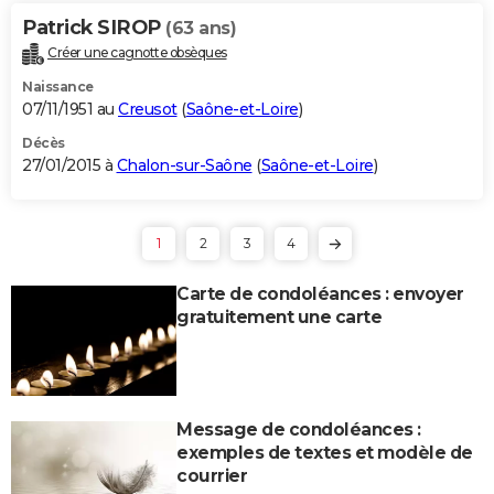
Patrick SIROP
(63 ans)
Créer une cagnotte obsèques
Naissance
07/11/1951 au
Creusot
(
Saône-et-Loire
)
Décès
27/01/2015 à
Chalon-sur-Saône
(
Saône-et-Loire
)
1
2
3
4
Carte de condoléances : envoyer
gratuitement une carte
Message de condoléances :
exemples de textes et modèle de
courrier