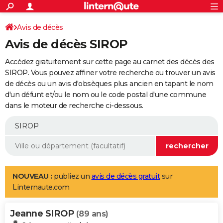
ACTUALITÉS
Connexion
S'inscrire
Avis de décès
Rechercher
Société
Education
Villes
Politique
Faits Divers
Monde
+
SPORT
Avis de décès SIROP
Football
Cyclisme
Forum
Coupe du monde 2026
Tennis
Rugby
CULTURE
Accédez gratuitement sur cette page au carnet des décès des
TNT
Cinéma
Musique
Programme TV
Streaming
Sorties cinéma
+
SIROP. Vous pouvez affiner votre recherche ou trouver un avis
FINANCE
de décès ou un avis d'obsèques plus ancien en tapant le nom
Impôts
Immobilier
Banque
Crédit
Retraite
Epargne
Risques naturels par ville
Assurance
AUTO
d'un défunt et/ou le nom ou le code postal d'une commune
dans le moteur de recherche ci-dessous.
Réserver un essai
Berlines
Forum auto
Essais
Citadines
SUV
+
HIGH-TECH
Meilleur smartphone
Ordinateurs
Guide high-tech
Mobiles
Internet
Jeux vidéo
+
BRICOLAGE
Aménagement intérieur
Cuisine
Jardinage
+
Forum
Extérieur
Salle de bains
Rangement
WEEK-END
Escapades
Expositions
Week-end nature
Guides de France
Patrimoine
Musées
+
LIFESTYLE
NOUVEAU :
publiez un
avis de décès gratuit
sur
Linternaute.com
Bien-être
Mode
+
Art de vivre
Loisirs
Modes de vie
SANTE
Jeanne SIROP
Guide de la santé
Médicaments
+
Alimentation
Maladies
Sommeil
(89 ans)
VOYAGE