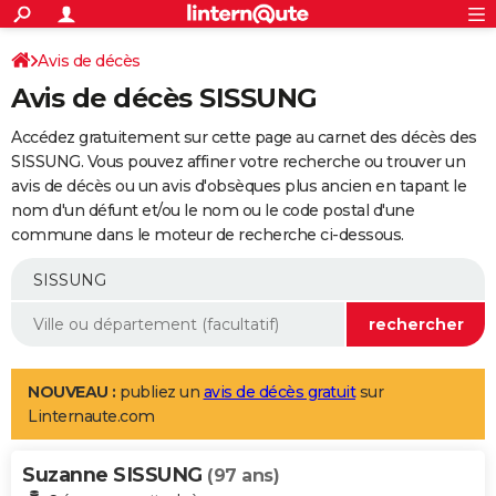
ACTUALITÉS
Connexion
S'inscrire
Avis de décès
Rechercher
Société
Education
Villes
Politique
Faits Divers
Monde
+
SPORT
Avis de décès SISSUNG
Football
Cyclisme
Forum
Coupe du monde 2026
Tennis
Rugby
CULTURE
Accédez gratuitement sur cette page au carnet des décès des
TNT
Cinéma
Musique
Programme TV
Streaming
Sorties cinéma
+
SISSUNG. Vous pouvez affiner votre recherche ou trouver un
FINANCE
avis de décès ou un avis d'obsèques plus ancien en tapant le
Impôts
Immobilier
Banque
Crédit
Retraite
Epargne
Risques naturels par ville
Assurance
AUTO
nom d'un défunt et/ou le nom ou le code postal d'une
commune dans le moteur de recherche ci-dessous.
Réserver un essai
Berlines
Forum auto
Essais
Citadines
SUV
+
HIGH-TECH
Meilleur smartphone
Ordinateurs
Guide high-tech
Mobiles
Internet
Jeux vidéo
+
BRICOLAGE
Aménagement intérieur
Cuisine
Jardinage
+
Forum
Extérieur
Salle de bains
Rangement
WEEK-END
Escapades
Expositions
Week-end nature
Guides de France
Patrimoine
Musées
+
LIFESTYLE
NOUVEAU :
publiez un
avis de décès gratuit
sur
Linternaute.com
Bien-être
Mode
+
Art de vivre
Loisirs
Modes de vie
SANTE
Suzanne SISSUNG
Guide de la santé
Médicaments
+
Alimentation
Maladies
Sommeil
(97 ans)
VOYAGE