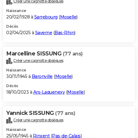
Créer une cagnotte obsèques
City break
Voyage de noces
Climat
Destinations
Voyage nature
Forum
+
PHOTO
Naissance
20/02/1928 à
Sarrebourg
(
Moselle
)
GUIDES D'ACHAT
Décès
02/04/2025 à
Saverne
(
Bas-Rhin
)
BONS PLANS
CARTE DE VOEUX
Marcelline SISSUNG
(77 ans)
Carte Bonne année
Carte Pâques
Carte de Noël
Carte Saint-Valentin
Carte d'anniversaire
DICTIONNAIRE
Créer une cagnotte obsèques
Biographies
Expressions
Dictionnaire
Citations
Proverbes
PROGRAMME TV
Naissance
30/11/1945 à
Baronville
(
Moselle
)
COPAINS D'AVANT
Décès
18/10/2023 à
Ars-Laquenexy
(
Moselle
)
Se connecter
Collèges
Universités
Service militaire
S'inscrire
Lycées
Primaires
Entreprises
Avis de recherche
AVIS DE DÉCÈS
FORUM
Yannick SISSUNG
(77 ans)
Lifestyle
Sport
Television
Cinema
Bricolage
Culture
Auto
Voyage
Créer une cagnotte obsèques
Naissance
25/05/1945 à
Rinxent
(
Pas-de-Calais
)