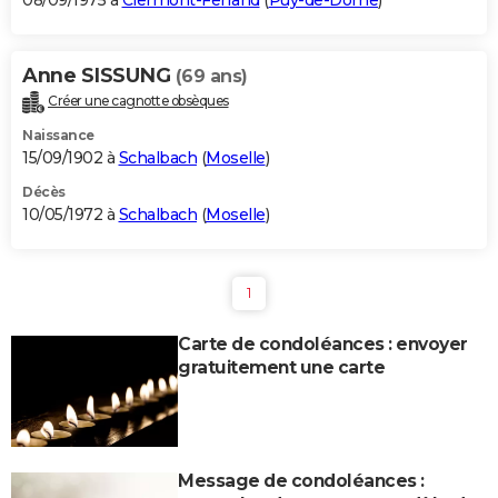
08/09/1975 à
Clermont-Ferrand
(
Puy-de-Dôme
)
Anne SISSUNG
(69 ans)
Créer une cagnotte obsèques
Naissance
15/09/1902 à
Schalbach
(
Moselle
)
Décès
10/05/1972 à
Schalbach
(
Moselle
)
1
Carte de condoléances : envoyer
gratuitement une carte
Message de condoléances :