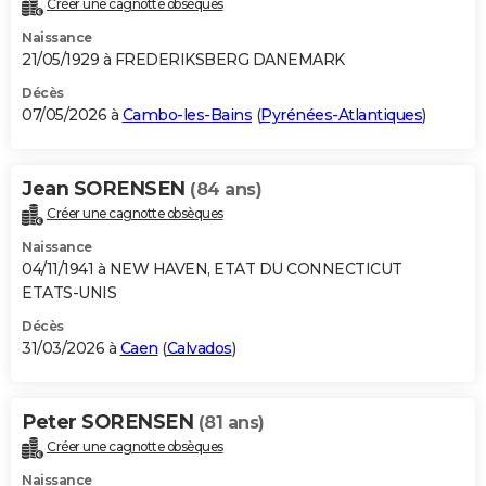
Créer une cagnotte obsèques
City break
Voyage de noces
Climat
Destinations
Voyage nature
Forum
+
PHOTO
Naissance
21/05/1929 à FREDERIKSBERG DANEMARK
GUIDES D'ACHAT
Décès
07/05/2026 à
Cambo-les-Bains
(
Pyrénées-Atlantiques
)
BONS PLANS
CARTE DE VOEUX
Jean SORENSEN
(84 ans)
Carte Bonne année
Carte Pâques
Carte de Noël
Carte Saint-Valentin
Carte d'anniversaire
DICTIONNAIRE
Créer une cagnotte obsèques
Biographies
Expressions
Dictionnaire
Citations
Proverbes
PROGRAMME TV
Naissance
04/11/1941 à NEW HAVEN, ETAT DU CONNECTICUT
COPAINS D'AVANT
ETATS-UNIS
Décès
Se connecter
Collèges
Universités
Service militaire
S'inscrire
Lycées
Primaires
Entreprises
Avis de recherche
AVIS DE DÉCÈS
31/03/2026 à
Caen
(
Calvados
)
FORUM
Lifestyle
Sport
Television
Cinema
Bricolage
Culture
Auto
Voyage
Peter SORENSEN
(81 ans)
Créer une cagnotte obsèques
Naissance