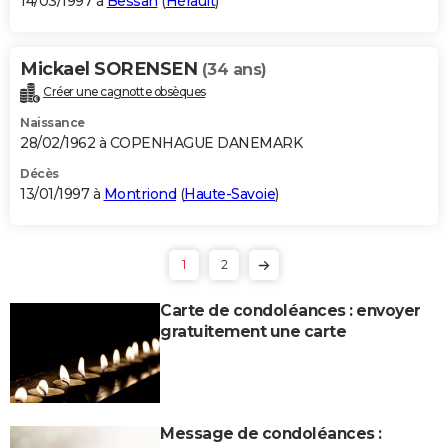
14/03/1997 à
Bessan
(
Hérault
)
Mickael SORENSEN
(34 ans)
Créer une cagnotte obsèques
Naissance
28/02/1962 à COPENHAGUE DANEMARK
Décès
13/01/1997 à
Montriond
(
Haute-Savoie
)
1
2
Carte de condoléances : envoyer
gratuitement une carte
Message de condoléances :