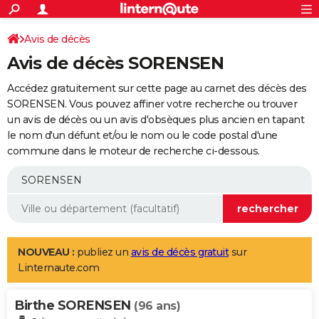
ACTUALITÉS
Connexion
S'inscrire
Avis de décès
Rechercher
Société
Education
Villes
Politique
Faits Divers
Monde
+
SPORT
Avis de décès SORENSEN
Football
Cyclisme
Forum
Coupe du monde 2026
Tennis
Rugby
CULTURE
Accédez gratuitement sur cette page au carnet des décès des
TNT
Cinéma
Musique
Programme TV
Streaming
Sorties cinéma
+
SORENSEN. Vous pouvez affiner votre recherche ou trouver
FINANCE
un avis de décès ou un avis d'obsèques plus ancien en tapant
Impôts
Immobilier
Banque
Crédit
Retraite
Epargne
Risques naturels par ville
Assurance
AUTO
le nom d'un défunt et/ou le nom ou le code postal d'une
commune dans le moteur de recherche ci-dessous.
Réserver un essai
Berlines
Forum auto
Essais
Citadines
SUV
+
HIGH-TECH
Meilleur smartphone
Ordinateurs
Guide high-tech
Mobiles
Internet
Jeux vidéo
+
BRICOLAGE
Aménagement intérieur
Cuisine
Jardinage
+
Forum
Extérieur
Salle de bains
Rangement
WEEK-END
Escapades
Expositions
Week-end nature
Guides de France
Patrimoine
Musées
+
LIFESTYLE
NOUVEAU :
publiez un
avis de décès gratuit
sur
Linternaute.com
Bien-être
Mode
+
Art de vivre
Loisirs
Modes de vie
SANTE
Birthe SORENSEN
Guide de la santé
Médicaments
+
Alimentation
Maladies
Sommeil
(96 ans)
VOYAGE