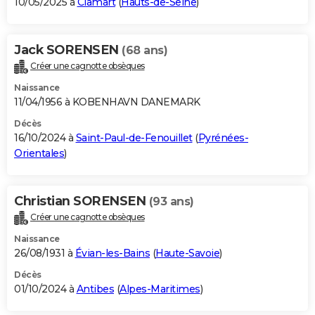
10/05/2025 à
Clamart
(
Hauts-de-Seine
)
Jack SORENSEN
(68 ans)
Créer une cagnotte obsèques
Naissance
11/04/1956 à KOBENHAVN DANEMARK
Décès
16/10/2024 à
Saint-Paul-de-Fenouillet
(
Pyrénées-
Orientales
)
Christian SORENSEN
(93 ans)
Créer une cagnotte obsèques
Naissance
26/08/1931 à
Évian-les-Bains
(
Haute-Savoie
)
Décès
01/10/2024 à
Antibes
(
Alpes-Maritimes
)