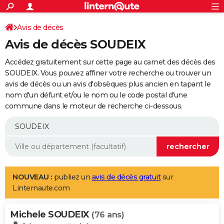
ACTUALITÉS
Connexion
S'inscrire
Avis de décès
Rechercher
Société
Education
Villes
Politique
Faits Divers
Monde
+
SPORT
Avis de décès SOUDEIX
Football
Cyclisme
Forum
Coupe du monde 2026
Tennis
Rugby
CULTURE
Accédez gratuitement sur cette page au carnet des décès des
TNT
Cinéma
Musique
Programme TV
Streaming
Sorties cinéma
+
SOUDEIX. Vous pouvez affiner votre recherche ou trouver un
FINANCE
avis de décès ou un avis d'obsèques plus ancien en tapant le
Impôts
Immobilier
Banque
Crédit
Retraite
Epargne
Risques naturels par ville
Assurance
AUTO
nom d'un défunt et/ou le nom ou le code postal d'une
commune dans le moteur de recherche ci-dessous.
Réserver un essai
Berlines
Forum auto
Essais
Citadines
SUV
+
HIGH-TECH
Meilleur smartphone
Ordinateurs
Guide high-tech
Mobiles
Internet
Jeux vidéo
+
BRICOLAGE
Aménagement intérieur
Cuisine
Jardinage
+
Forum
Extérieur
Salle de bains
Rangement
WEEK-END
Escapades
Expositions
Week-end nature
Guides de France
Patrimoine
Musées
+
LIFESTYLE
NOUVEAU :
publiez un
avis de décès gratuit
sur
Linternaute.com
Bien-être
Mode
+
Art de vivre
Loisirs
Modes de vie
SANTE
Michele SOUDEIX
Guide de la santé
Médicaments
+
Alimentation
Maladies
Sommeil
(76 ans)
VOYAGE