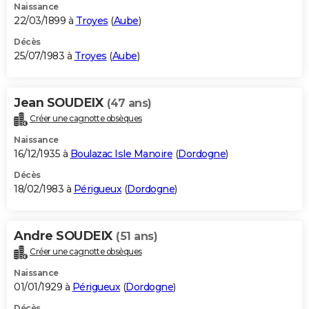
Naissance
22/03/1899 à
Troyes
(
Aube
)
Décès
25/07/1983 à
Troyes
(
Aube
)
Jean SOUDEIX
(47 ans)
Créer une cagnotte obsèques
Naissance
16/12/1935 à
Boulazac Isle Manoire
(
Dordogne
)
Décès
18/02/1983 à
Périgueux
(
Dordogne
)
Andre SOUDEIX
(51 ans)
Créer une cagnotte obsèques
Naissance
01/01/1929 à
Périgueux
(
Dordogne
)
Décès