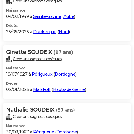
Créer une cagnotte obsèques
City break
Voyage de noces
Climat
Destinations
Voyage nature
Forum
+
PHOTO
Naissance
04/02/1949 à
Sainte-Savine
(
Aube
)
GUIDES D'ACHAT
Décès
25/05/2025 à
Dunkerque
(
Nord
)
BONS PLANS
CARTE DE VOEUX
Ginette SOUDEIX
(97 ans)
Carte Bonne année
Carte Pâques
Carte de Noël
Carte Saint-Valentin
Carte d'anniversaire
DICTIONNAIRE
Créer une cagnotte obsèques
Biographies
Expressions
Dictionnaire
Citations
Proverbes
PROGRAMME TV
Naissance
19/07/1927 à
Périgueux
(
Dordogne
)
COPAINS D'AVANT
Décès
02/01/2025 à
Malakoff
(
Hauts-de-Seine
)
Se connecter
Collèges
Universités
Service militaire
S'inscrire
Lycées
Primaires
Entreprises
Avis de recherche
AVIS DE DÉCÈS
FORUM
Nathalie SOUDEIX
(57 ans)
Lifestyle
Sport
Television
Cinema
Bricolage
Culture
Auto
Voyage
Créer une cagnotte obsèques
Naissance
30/09/1967 à
Périgueux
(
Dordogne
)