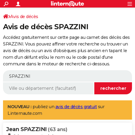
ACTUALITÉS
Connexion
S'inscrire
Avis de décès
Rechercher
Société
Education
Villes
Politique
Faits Divers
Monde
+
SPORT
Avis de décès SPAZZINI
Football
Cyclisme
Forum
Coupe du monde 2026
Tennis
Rugby
CULTURE
Accédez gratuitement sur cette page au carnet des décès des
TNT
Cinéma
Musique
Programme TV
Streaming
Sorties cinéma
+
SPAZZINI. Vous pouvez affiner votre recherche ou trouver un
FINANCE
avis de décès ou un avis d'obsèques plus ancien en tapant le
Impôts
Immobilier
Banque
Crédit
Retraite
Epargne
Risques naturels par ville
Assurance
AUTO
nom d'un défunt et/ou le nom ou le code postal d'une
commune dans le moteur de recherche ci-dessous.
Réserver un essai
Berlines
Forum auto
Essais
Citadines
SUV
+
HIGH-TECH
Meilleur smartphone
Ordinateurs
Guide high-tech
Mobiles
Internet
Jeux vidéo
+
BRICOLAGE
Aménagement intérieur
Cuisine
Jardinage
+
Forum
Extérieur
Salle de bains
Rangement
WEEK-END
Escapades
Expositions
Week-end nature
Guides de France
Patrimoine
Musées
+
LIFESTYLE
NOUVEAU :
publiez un
avis de décès gratuit
sur
Linternaute.com
Bien-être
Mode
+
Art de vivre
Loisirs
Modes de vie
SANTE
Jean SPAZZINI
Guide de la santé
Médicaments
+
Alimentation
Maladies
Sommeil
(63 ans)
VOYAGE