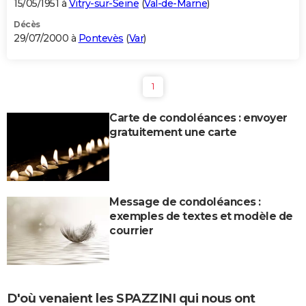
15/05/1951 à
Vitry-sur-Seine
(
Val-de-Marne
)
Décès
29/07/2000 à
Pontevès
(
Var
)
1
Carte de condoléances : envoyer
gratuitement une carte
Message de condoléances :
exemples de textes et modèle de
courrier
D'où venaient les SPAZZINI qui nous ont