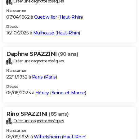
Créer une cagnotte obsèques
City break
Voyage de noces
Climat
Destinations
Voyage nature
Forum
+
PHOTO
Naissance
07/04/1962 à
Guebwiller
(
Haut-Rhin
)
GUIDES D'ACHAT
Décès
16/10/2025 à
Mulhouse
(
Haut-Rhin
)
BONS PLANS
CARTE DE VOEUX
Daphne SPAZZINI
(90 ans)
Carte Bonne année
Carte Pâques
Carte de Noël
Carte Saint-Valentin
Carte d'anniversaire
DICTIONNAIRE
Créer une cagnotte obsèques
Biographies
Expressions
Dictionnaire
Citations
Proverbes
PROGRAMME TV
Naissance
22/11/1932 à
Paris
(
Paris
)
COPAINS D'AVANT
Décès
05/08/2023 à
Héricy
(
Seine-et-Marne
)
Se connecter
Collèges
Universités
Service militaire
S'inscrire
Lycées
Primaires
Entreprises
Avis de recherche
AVIS DE DÉCÈS
FORUM
Rino SPAZZINI
(85 ans)
Lifestyle
Sport
Television
Cinema
Bricolage
Culture
Auto
Voyage
Créer une cagnotte obsèques
Naissance
05/09/1935 à
Wittelsheim
(
Haut-Rhin
)