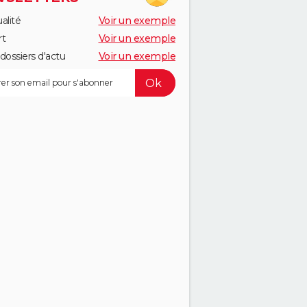
alité
Voir un exemple
rt
Voir un exemple
dossiers d'actu
Voir un exemple