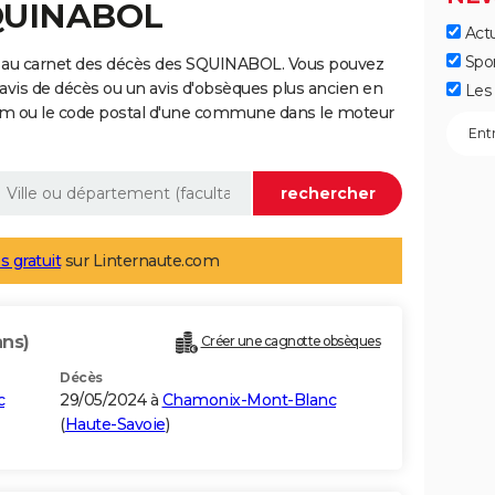
SQUINABOL
Actu
Spo
e au carnet des décès des SQUINABOL. Vous pouvez
 avis de décès ou un avis d'obsèques plus ancien en
Les 
nom ou le code postal d'une commune dans le moteur
s gratuit
sur Linternaute.com
ans)
Créer une cagnotte obsèques
Décès
c
29/05/2024 à
Chamonix-Mont-Blanc
(
Haute-Savoie
)