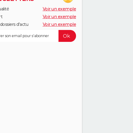
alité
Voir un exemple
rt
Voir un exemple
dossiers d'actu
Voir un exemple