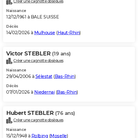
Créer une cagnotte obsèques
City break
Voyage de noces
Climat
Destinations
Voyage nature
Forum
+
PHOTO
Naissance
12/12/1961 à BALE SUISSE
GUIDES D'ACHAT
Décès
14/02/2026 à
Mulhouse
(
Haut-Rhin
)
BONS PLANS
CARTE DE VOEUX
Victor STEBLER
(19 ans)
Carte Bonne année
Carte Pâques
Carte de Noël
Carte Saint-Valentin
Carte d'anniversaire
DICTIONNAIRE
Créer une cagnotte obsèques
Biographies
Expressions
Dictionnaire
Citations
Proverbes
PROGRAMME TV
Naissance
29/04/2006 à
Sélestat
(
Bas-Rhin
)
COPAINS D'AVANT
Décès
07/01/2026 à
Niedernai
(
Bas-Rhin
)
Se connecter
Collèges
Universités
Service militaire
S'inscrire
Lycées
Primaires
Entreprises
Avis de recherche
AVIS DE DÉCÈS
FORUM
Hubert STEBLER
(76 ans)
Lifestyle
Sport
Television
Cinema
Bricolage
Culture
Auto
Voyage
Créer une cagnotte obsèques
Naissance
15/12/1948 à
Rolbing
(
Moselle
)