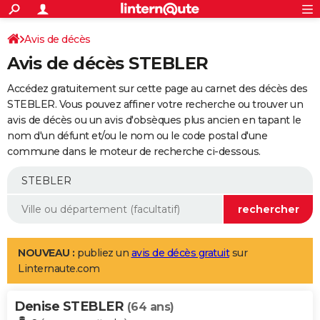
ACTUALITÉS
Connexion
S'inscrire
Avis de décès
Rechercher
Société
Education
Villes
Politique
Faits Divers
Monde
+
SPORT
Avis de décès STEBLER
Football
Cyclisme
Forum
Coupe du monde 2026
Tennis
Rugby
CULTURE
Accédez gratuitement sur cette page au carnet des décès des
TNT
Cinéma
Musique
Programme TV
Streaming
Sorties cinéma
+
STEBLER. Vous pouvez affiner votre recherche ou trouver un
FINANCE
avis de décès ou un avis d'obsèques plus ancien en tapant le
Impôts
Immobilier
Banque
Crédit
Retraite
Epargne
Risques naturels par ville
Assurance
AUTO
nom d'un défunt et/ou le nom ou le code postal d'une
commune dans le moteur de recherche ci-dessous.
Réserver un essai
Berlines
Forum auto
Essais
Citadines
SUV
+
HIGH-TECH
Meilleur smartphone
Ordinateurs
Guide high-tech
Mobiles
Internet
Jeux vidéo
+
BRICOLAGE
Aménagement intérieur
Cuisine
Jardinage
+
Forum
Extérieur
Salle de bains
Rangement
WEEK-END
Escapades
Expositions
Week-end nature
Guides de France
Patrimoine
Musées
+
LIFESTYLE
NOUVEAU :
publiez un
avis de décès gratuit
sur
Linternaute.com
Bien-être
Mode
+
Art de vivre
Loisirs
Modes de vie
SANTE
Denise STEBLER
Guide de la santé
Médicaments
+
Alimentation
Maladies
Sommeil
(64 ans)
VOYAGE