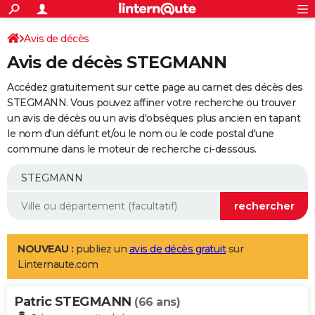
ACTUALITÉS
Connexion
S'inscrire
Avis de décès
Rechercher
Société
Education
Villes
Politique
Faits Divers
Monde
+
SPORT
Avis de décès STEGMANN
Football
Cyclisme
Forum
Coupe du monde 2026
Tennis
Rugby
CULTURE
Accédez gratuitement sur cette page au carnet des décès des
TNT
Cinéma
Musique
Programme TV
Streaming
Sorties cinéma
+
STEGMANN. Vous pouvez affiner votre recherche ou trouver
FINANCE
un avis de décès ou un avis d'obsèques plus ancien en tapant
Impôts
Immobilier
Banque
Crédit
Retraite
Epargne
Risques naturels par ville
Assurance
AUTO
le nom d'un défunt et/ou le nom ou le code postal d'une
commune dans le moteur de recherche ci-dessous.
Réserver un essai
Berlines
Forum auto
Essais
Citadines
SUV
+
HIGH-TECH
Meilleur smartphone
Ordinateurs
Guide high-tech
Mobiles
Internet
Jeux vidéo
+
BRICOLAGE
Aménagement intérieur
Cuisine
Jardinage
+
Forum
Extérieur
Salle de bains
Rangement
WEEK-END
Escapades
Expositions
Week-end nature
Guides de France
Patrimoine
Musées
+
LIFESTYLE
NOUVEAU :
publiez un
avis de décès gratuit
sur
Linternaute.com
Bien-être
Mode
+
Art de vivre
Loisirs
Modes de vie
SANTE
Patric STEGMANN
Guide de la santé
Médicaments
+
Alimentation
Maladies
Sommeil
(66 ans)
VOYAGE