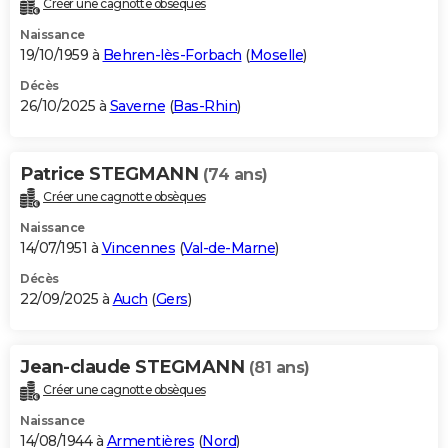
Créer une cagnotte obsèques
City break
Voyage de noces
Climat
Destinations
Voyage nature
Forum
+
PHOTO
Naissance
19/10/1959 à
Behren-lès-Forbach
(
Moselle
)
GUIDES D'ACHAT
Décès
26/10/2025 à
Saverne
(
Bas-Rhin
)
BONS PLANS
CARTE DE VOEUX
Patrice STEGMANN
(74 ans)
Carte Bonne année
Carte Pâques
Carte de Noël
Carte Saint-Valentin
Carte d'anniversaire
DICTIONNAIRE
Créer une cagnotte obsèques
Biographies
Expressions
Dictionnaire
Citations
Proverbes
PROGRAMME TV
Naissance
14/07/1951 à
Vincennes
(
Val-de-Marne
)
COPAINS D'AVANT
Décès
22/09/2025 à
Auch
(
Gers
)
Se connecter
Collèges
Universités
Service militaire
S'inscrire
Lycées
Primaires
Entreprises
Avis de recherche
AVIS DE DÉCÈS
FORUM
Jean-claude STEGMANN
(81 ans)
Lifestyle
Sport
Television
Cinema
Bricolage
Culture
Auto
Voyage
Créer une cagnotte obsèques
Naissance
14/08/1944 à
Armentières
(
Nord
)