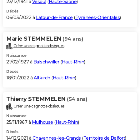
23/12/1941 à
Vesoul
(
Haute-Saône
)
Décès
06/03/2022 à
Latour-de-France
(
Pyrénées-Orientales
)
Marie STEMMELEN
(94 ans)
Créer une cagnotte obsèques
Naissance
21/02/1927 à
Balschwiller
(
Haut-Rhin
)
Décès
18/01/2022 à
Altkirch
(
Haut-Rhin
)
Thierry STEMMELEN
(54 ans)
Créer une cagnotte obsèques
Naissance
25/11/1967 à
Mulhouse
(
Haut-Rhin
)
Décès
14/12/2021 à
Chavannes-les-Grands
(
Territoire de Belfort
)