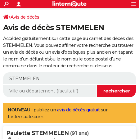
ACTUALITÉS
Connexion
S'inscrire
Avis de décès
Rechercher
Société
Education
Villes
Politique
Faits Divers
Monde
+
SPORT
Avis de décès STEMMELEN
Football
Cyclisme
Forum
Coupe du monde 2026
Tennis
Rugby
CULTURE
Accédez gratuitement sur cette page au carnet des décès des
TNT
Cinéma
Musique
Programme TV
Streaming
Sorties cinéma
+
STEMMELEN. Vous pouvez affiner votre recherche ou trouver
FINANCE
un avis de décès ou un avis d'obsèques plus ancien en tapant
Impôts
Immobilier
Banque
Crédit
Retraite
Epargne
Risques naturels par ville
Assurance
AUTO
le nom d'un défunt et/ou le nom ou le code postal d'une
commune dans le moteur de recherche ci-dessous.
Réserver un essai
Berlines
Forum auto
Essais
Citadines
SUV
+
HIGH-TECH
Meilleur smartphone
Ordinateurs
Guide high-tech
Mobiles
Internet
Jeux vidéo
+
BRICOLAGE
Aménagement intérieur
Cuisine
Jardinage
+
Forum
Extérieur
Salle de bains
Rangement
WEEK-END
Escapades
Expositions
Week-end nature
Guides de France
Patrimoine
Musées
+
LIFESTYLE
NOUVEAU :
publiez un
avis de décès gratuit
sur
Linternaute.com
Bien-être
Mode
+
Art de vivre
Loisirs
Modes de vie
SANTE
Paulette STEMMELEN
Guide de la santé
Médicaments
+
Alimentation
Maladies
Sommeil
(91 ans)
VOYAGE