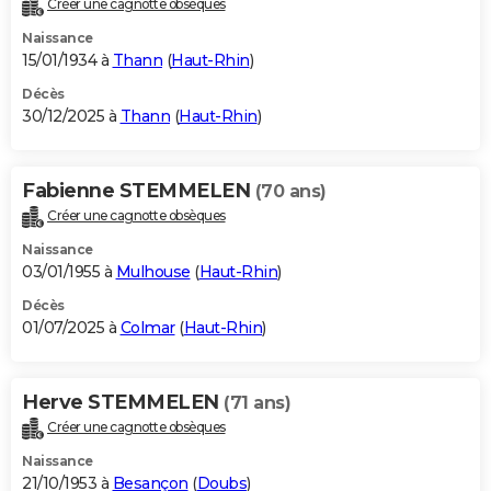
Créer une cagnotte obsèques
City break
Voyage de noces
Climat
Destinations
Voyage nature
Forum
+
PHOTO
Naissance
15/01/1934 à
Thann
(
Haut-Rhin
)
GUIDES D'ACHAT
Décès
30/12/2025 à
Thann
(
Haut-Rhin
)
BONS PLANS
CARTE DE VOEUX
Fabienne STEMMELEN
(70 ans)
Carte Bonne année
Carte Pâques
Carte de Noël
Carte Saint-Valentin
Carte d'anniversaire
DICTIONNAIRE
Créer une cagnotte obsèques
Biographies
Expressions
Dictionnaire
Citations
Proverbes
PROGRAMME TV
Naissance
03/01/1955 à
Mulhouse
(
Haut-Rhin
)
COPAINS D'AVANT
Décès
01/07/2025 à
Colmar
(
Haut-Rhin
)
Se connecter
Collèges
Universités
Service militaire
S'inscrire
Lycées
Primaires
Entreprises
Avis de recherche
AVIS DE DÉCÈS
FORUM
Herve STEMMELEN
(71 ans)
Lifestyle
Sport
Television
Cinema
Bricolage
Culture
Auto
Voyage
Créer une cagnotte obsèques
Naissance
21/10/1953 à
Besançon
(
Doubs
)