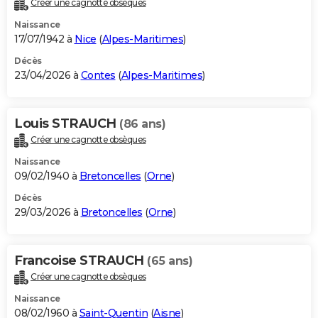
Créer une cagnotte obsèques
City break
Voyage de noces
Climat
Destinations
Voyage nature
Forum
+
PHOTO
Naissance
17/07/1942 à
Nice
(
Alpes-Maritimes
)
GUIDES D'ACHAT
Décès
23/04/2026 à
Contes
(
Alpes-Maritimes
)
BONS PLANS
CARTE DE VOEUX
Louis STRAUCH
(86 ans)
Carte Bonne année
Carte Pâques
Carte de Noël
Carte Saint-Valentin
Carte d'anniversaire
DICTIONNAIRE
Créer une cagnotte obsèques
Biographies
Expressions
Dictionnaire
Citations
Proverbes
PROGRAMME TV
Naissance
09/02/1940 à
Bretoncelles
(
Orne
)
COPAINS D'AVANT
Décès
29/03/2026 à
Bretoncelles
(
Orne
)
Se connecter
Collèges
Universités
Service militaire
S'inscrire
Lycées
Primaires
Entreprises
Avis de recherche
AVIS DE DÉCÈS
FORUM
Francoise STRAUCH
(65 ans)
Lifestyle
Sport
Television
Cinema
Bricolage
Culture
Auto
Voyage
Créer une cagnotte obsèques
Naissance
08/02/1960 à
Saint-Quentin
(
Aisne
)