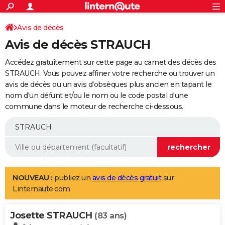
ACTUALITÉS
Connexion
S'inscrire
Avis de décès
Rechercher
Société
Education
Villes
Politique
Faits Divers
Monde
+
SPORT
Avis de décès STRAUCH
Football
Cyclisme
Forum
Coupe du monde 2026
Tennis
Rugby
CULTURE
Accédez gratuitement sur cette page au carnet des décès des
TNT
Cinéma
Musique
Programme TV
Streaming
Sorties cinéma
+
STRAUCH. Vous pouvez affiner votre recherche ou trouver un
FINANCE
avis de décès ou un avis d'obsèques plus ancien en tapant le
Impôts
Immobilier
Banque
Crédit
Retraite
Epargne
Risques naturels par ville
Assurance
AUTO
nom d'un défunt et/ou le nom ou le code postal d'une
commune dans le moteur de recherche ci-dessous.
Réserver un essai
Berlines
Forum auto
Essais
Citadines
SUV
+
HIGH-TECH
Meilleur smartphone
Ordinateurs
Guide high-tech
Mobiles
Internet
Jeux vidéo
+
BRICOLAGE
Aménagement intérieur
Cuisine
Jardinage
+
Forum
Extérieur
Salle de bains
Rangement
WEEK-END
Escapades
Expositions
Week-end nature
Guides de France
Patrimoine
Musées
+
LIFESTYLE
NOUVEAU :
publiez un
avis de décès gratuit
sur
Linternaute.com
Bien-être
Mode
+
Art de vivre
Loisirs
Modes de vie
SANTE
Josette STRAUCH
Guide de la santé
Médicaments
+
Alimentation
Maladies
Sommeil
(83 ans)
VOYAGE