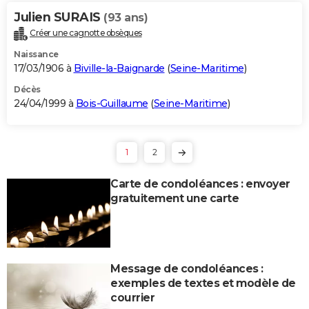
Julien SURAIS
(93 ans)
Créer une cagnotte obsèques
Naissance
17/03/1906 à
Biville-la-Baignarde
(
Seine-Maritime
)
Décès
24/04/1999 à
Bois-Guillaume
(
Seine-Maritime
)
1
2
Carte de condoléances : envoyer
gratuitement une carte
Message de condoléances :
exemples de textes et modèle de
courrier