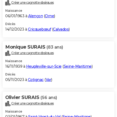
Créer une cagnotte obsèques
Naissance
06/01/1963 à
Alençon
(
Orne
)
Décès
14/12/2023 à
Cricquebœuf
(
Calvados
)
Monique SURAIS
(83 ans)
Créer une cagnotte obsèques
Naissance
16/11/1939 à
Heugleville-sur-Scie
(
Seine-Maritime
)
Décès
05/11/2023 à
Cotignac
(
Var
)
Olivier SURAIS
(56 ans)
Créer une cagnotte obsèques
Naissance
03/01/1967 à
Saint-Vaast-du-Val
(
Seine-Maritime
)