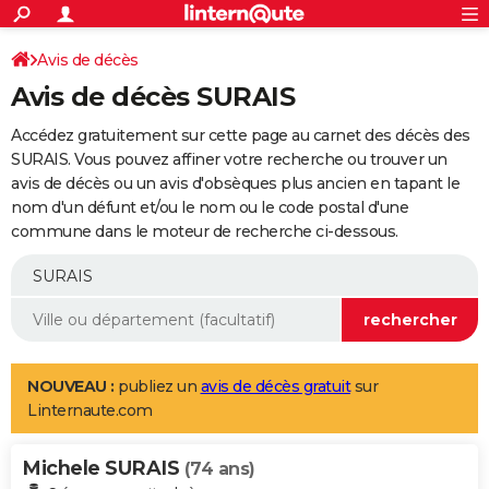
ACTUALITÉS
Connexion
S'inscrire
Avis de décès
Rechercher
Société
Education
Villes
Politique
Faits Divers
Monde
+
SPORT
Avis de décès SURAIS
Football
Cyclisme
Forum
Coupe du monde 2026
Tennis
Rugby
CULTURE
Accédez gratuitement sur cette page au carnet des décès des
TNT
Cinéma
Musique
Programme TV
Streaming
Sorties cinéma
+
SURAIS. Vous pouvez affiner votre recherche ou trouver un
FINANCE
avis de décès ou un avis d'obsèques plus ancien en tapant le
Impôts
Immobilier
Banque
Crédit
Retraite
Epargne
Risques naturels par ville
Assurance
AUTO
nom d'un défunt et/ou le nom ou le code postal d'une
commune dans le moteur de recherche ci-dessous.
Réserver un essai
Berlines
Forum auto
Essais
Citadines
SUV
+
HIGH-TECH
Meilleur smartphone
Ordinateurs
Guide high-tech
Mobiles
Internet
Jeux vidéo
+
BRICOLAGE
Aménagement intérieur
Cuisine
Jardinage
+
Forum
Extérieur
Salle de bains
Rangement
WEEK-END
Escapades
Expositions
Week-end nature
Guides de France
Patrimoine
Musées
+
LIFESTYLE
NOUVEAU :
publiez un
avis de décès gratuit
sur
Linternaute.com
Bien-être
Mode
+
Art de vivre
Loisirs
Modes de vie
SANTE
Michele SURAIS
Guide de la santé
Médicaments
+
Alimentation
Maladies
Sommeil
(74 ans)
VOYAGE