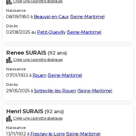
Créer une cagnotte obsèques
City break
Voyage de noces
Climat
Destinations
Voyage nature
Forum
+
PHOTO
Naissance
08/09/1950 à
Beauval-en-Caux
(
Seine-Maritime
)
GUIDES D'ACHAT
Décès
02/08/2025 au
Petit-Quevilly
(
Seine-Maritime
)
BONS PLANS
CARTE DE VOEUX
Renee SURAIS
(92 ans)
Carte Bonne année
Carte Pâques
Carte de Noël
Carte Saint-Valentin
Carte d'anniversaire
DICTIONNAIRE
Créer une cagnotte obsèques
Biographies
Expressions
Dictionnaire
Citations
Proverbes
PROGRAMME TV
Naissance
07/01/1933 à
Rouen
(
Seine-Maritime
)
COPAINS D'AVANT
Décès
29/05/2025 à
Sotteville-lès-Rouen
(
Seine-Maritime
)
Se connecter
Collèges
Universités
Service militaire
S'inscrire
Lycées
Primaires
Entreprises
Avis de recherche
AVIS DE DÉCÈS
FORUM
Henri SURAIS
(92 ans)
Lifestyle
Sport
Television
Cinema
Bricolage
Culture
Auto
Voyage
Créer une cagnotte obsèques
Naissance
13/11/1932 à
Fresnay-le-Long
(
Seine-Maritime
)