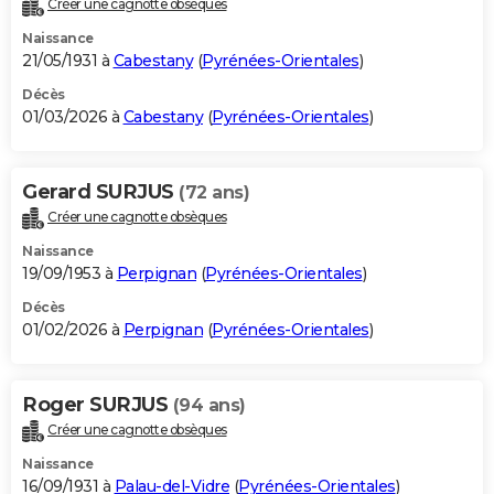
Créer une cagnotte obsèques
City break
Voyage de noces
Climat
Destinations
Voyage nature
Forum
+
PHOTO
Naissance
21/05/1931 à
Cabestany
(
Pyrénées-Orientales
)
GUIDES D'ACHAT
Décès
01/03/2026 à
Cabestany
(
Pyrénées-Orientales
)
BONS PLANS
CARTE DE VOEUX
Gerard SURJUS
(72 ans)
Carte Bonne année
Carte Pâques
Carte de Noël
Carte Saint-Valentin
Carte d'anniversaire
DICTIONNAIRE
Créer une cagnotte obsèques
Biographies
Expressions
Dictionnaire
Citations
Proverbes
PROGRAMME TV
Naissance
19/09/1953 à
Perpignan
(
Pyrénées-Orientales
)
COPAINS D'AVANT
Décès
01/02/2026 à
Perpignan
(
Pyrénées-Orientales
)
Se connecter
Collèges
Universités
Service militaire
S'inscrire
Lycées
Primaires
Entreprises
Avis de recherche
AVIS DE DÉCÈS
FORUM
Roger SURJUS
(94 ans)
Lifestyle
Sport
Television
Cinema
Bricolage
Culture
Auto
Voyage
Créer une cagnotte obsèques
Naissance
16/09/1931 à
Palau-del-Vidre
(
Pyrénées-Orientales
)