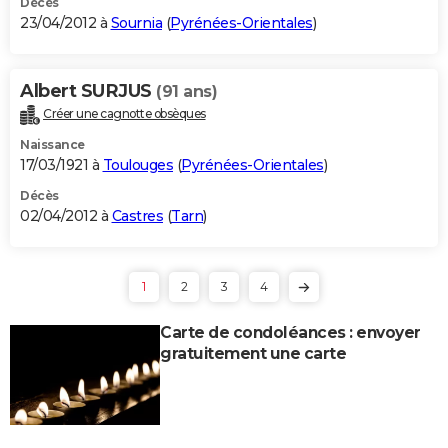
Décès
23/04/2012 à
Sournia
(
Pyrénées-Orientales
)
Albert SURJUS
(91 ans)
Créer une cagnotte obsèques
Naissance
17/03/1921 à
Toulouges
(
Pyrénées-Orientales
)
Décès
02/04/2012 à
Castres
(
Tarn
)
1
2
3
4
Carte de condoléances : envoyer
gratuitement une carte