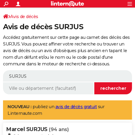
ACTUALITÉS
Connexion
S'inscrire
Avis de décès
Rechercher
Société
Education
Villes
Politique
Faits Divers
Monde
+
SPORT
Avis de décès SURJUS
Football
Cyclisme
Forum
Coupe du monde 2026
Tennis
Rugby
CULTURE
Accédez gratuitement sur cette page au carnet des décès des
TNT
Cinéma
Musique
Programme TV
Streaming
Sorties cinéma
+
SURJUS. Vous pouvez affiner votre recherche ou trouver un
FINANCE
avis de décès ou un avis d'obsèques plus ancien en tapant le
Impôts
Immobilier
Banque
Crédit
Retraite
Epargne
Risques naturels par ville
Assurance
AUTO
nom d'un défunt et/ou le nom ou le code postal d'une
commune dans le moteur de recherche ci-dessous.
Réserver un essai
Berlines
Forum auto
Essais
Citadines
SUV
+
HIGH-TECH
Meilleur smartphone
Ordinateurs
Guide high-tech
Mobiles
Internet
Jeux vidéo
+
BRICOLAGE
Aménagement intérieur
Cuisine
Jardinage
+
Forum
Extérieur
Salle de bains
Rangement
WEEK-END
Escapades
Expositions
Week-end nature
Guides de France
Patrimoine
Musées
+
LIFESTYLE
NOUVEAU :
publiez un
avis de décès gratuit
sur
Linternaute.com
Bien-être
Mode
+
Art de vivre
Loisirs
Modes de vie
SANTE
Marcel SURJUS
Guide de la santé
Médicaments
+
Alimentation
Maladies
Sommeil
(94 ans)
VOYAGE