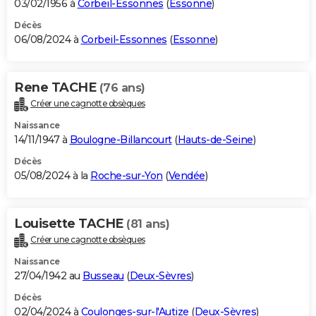
03/02/1956 à
Corbeil-Essonnes
(
Essonne
)
Décès
06/08/2024 à
Corbeil-Essonnes
(
Essonne
)
Rene TACHE
(76 ans)
Créer une cagnotte obsèques
Naissance
14/11/1947 à
Boulogne-Billancourt
(
Hauts-de-Seine
)
Décès
05/08/2024 à la
Roche-sur-Yon
(
Vendée
)
Louisette TACHE
(81 ans)
Créer une cagnotte obsèques
Naissance
27/04/1942 au
Busseau
(
Deux-Sèvres
)
Décès
02/04/2024 à
Coulonges-sur-l'Autize
(
Deux-Sèvres
)