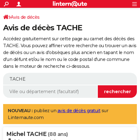
ACTUALITÉS
Connexion
S'inscrire
Avis de décès
Rechercher
Société
Education
Villes
Politique
Faits Divers
Monde
+
SPORT
Avis de décès TACHE
Football
Cyclisme
Forum
Coupe du monde 2026
Tennis
Rugby
CULTURE
Accédez gratuitement sur cette page au carnet des décès des
TNT
Cinéma
Musique
Programme TV
Streaming
Sorties cinéma
+
TACHE. Vous pouvez affiner votre recherche ou trouver un avis
FINANCE
de décès ou un avis d'obsèques plus ancien en tapant le nom
Impôts
Immobilier
Banque
Crédit
Retraite
Epargne
Risques naturels par ville
Assurance
AUTO
d'un défunt et/ou le nom ou le code postal d'une commune
dans le moteur de recherche ci-dessous.
Réserver un essai
Berlines
Forum auto
Essais
Citadines
SUV
+
HIGH-TECH
Meilleur smartphone
Ordinateurs
Guide high-tech
Mobiles
Internet
Jeux vidéo
+
BRICOLAGE
Aménagement intérieur
Cuisine
Jardinage
+
Forum
Extérieur
Salle de bains
Rangement
WEEK-END
Escapades
Expositions
Week-end nature
Guides de France
Patrimoine
Musées
+
LIFESTYLE
NOUVEAU :
publiez un
avis de décès gratuit
sur
Linternaute.com
Bien-être
Mode
+
Art de vivre
Loisirs
Modes de vie
SANTE
Michel TACHE
Guide de la santé
Médicaments
+
Alimentation
Maladies
Sommeil
(88 ans)
VOYAGE