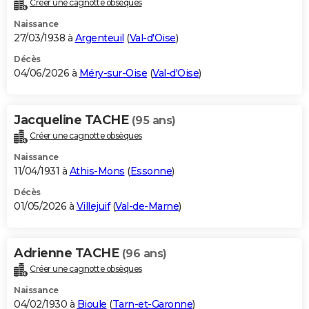
Créer une cagnotte obsèques
City break
Voyage de noces
Climat
Destinations
Voyage nature
Forum
+
PHOTO
Naissance
27/03/1938 à
Argenteuil
(
Val-d'Oise
)
GUIDES D'ACHAT
Décès
04/06/2026 à
Méry-sur-Oise
(
Val-d'Oise
)
BONS PLANS
CARTE DE VOEUX
Jacqueline TACHE
(95 ans)
Carte Bonne année
Carte Pâques
Carte de Noël
Carte Saint-Valentin
Carte d'anniversaire
DICTIONNAIRE
Créer une cagnotte obsèques
Biographies
Expressions
Dictionnaire
Citations
Proverbes
PROGRAMME TV
Naissance
11/04/1931 à
Athis-Mons
(
Essonne
)
COPAINS D'AVANT
Décès
01/05/2026 à
Villejuif
(
Val-de-Marne
)
Se connecter
Collèges
Universités
Service militaire
S'inscrire
Lycées
Primaires
Entreprises
Avis de recherche
AVIS DE DÉCÈS
FORUM
Adrienne TACHE
(96 ans)
Lifestyle
Sport
Television
Cinema
Bricolage
Culture
Auto
Voyage
Créer une cagnotte obsèques
Naissance
04/02/1930 à
Bioule
(
Tarn-et-Garonne
)