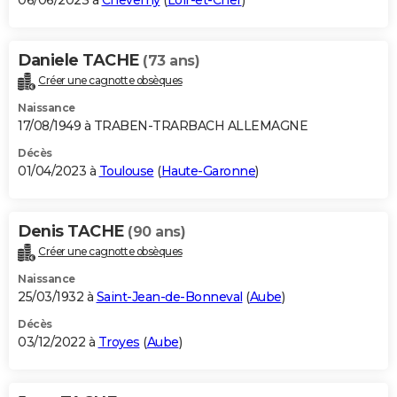
06/06/2023 à
Cheverny
(
Loir-et-Cher
)
Daniele TACHE
(73 ans)
Créer une cagnotte obsèques
Naissance
17/08/1949 à TRABEN-TRARBACH ALLEMAGNE
Décès
01/04/2023 à
Toulouse
(
Haute-Garonne
)
Denis TACHE
(90 ans)
Créer une cagnotte obsèques
Naissance
25/03/1932 à
Saint-Jean-de-Bonneval
(
Aube
)
Décès
03/12/2022 à
Troyes
(
Aube
)