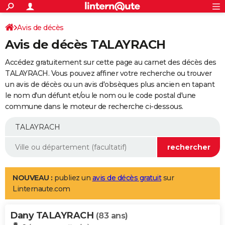
ACTUALITÉS
Connexion
S'inscrire
Avis de décès
Rechercher
Société
Education
Villes
Politique
Faits Divers
Monde
+
SPORT
Avis de décès TALAYRACH
Football
Cyclisme
Forum
Coupe du monde 2026
Tennis
Rugby
CULTURE
Accédez gratuitement sur cette page au carnet des décès des
TNT
Cinéma
Musique
Programme TV
Streaming
Sorties cinéma
+
TALAYRACH. Vous pouvez affiner votre recherche ou trouver
FINANCE
un avis de décès ou un avis d'obsèques plus ancien en tapant
Impôts
Immobilier
Banque
Crédit
Retraite
Epargne
Risques naturels par ville
Assurance
AUTO
le nom d'un défunt et/ou le nom ou le code postal d'une
commune dans le moteur de recherche ci-dessous.
Réserver un essai
Berlines
Forum auto
Essais
Citadines
SUV
+
HIGH-TECH
Meilleur smartphone
Ordinateurs
Guide high-tech
Mobiles
Internet
Jeux vidéo
+
BRICOLAGE
Aménagement intérieur
Cuisine
Jardinage
+
Forum
Extérieur
Salle de bains
Rangement
WEEK-END
Escapades
Expositions
Week-end nature
Guides de France
Patrimoine
Musées
+
LIFESTYLE
NOUVEAU :
publiez un
avis de décès gratuit
sur
Linternaute.com
Bien-être
Mode
+
Art de vivre
Loisirs
Modes de vie
SANTE
Dany TALAYRACH
Guide de la santé
Médicaments
+
Alimentation
Maladies
Sommeil
(83 ans)
VOYAGE