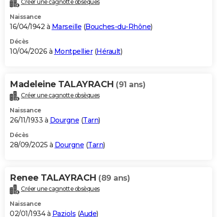
Créer une cagnotte obsèques
City break
Voyage de noces
Climat
Destinations
Voyage nature
Forum
+
PHOTO
Naissance
16/04/1942 à
Marseille
(
Bouches-du-Rhône
)
GUIDES D'ACHAT
Décès
10/04/2026 à
Montpellier
(
Hérault
)
BONS PLANS
CARTE DE VOEUX
Madeleine TALAYRACH
(91 ans)
Carte Bonne année
Carte Pâques
Carte de Noël
Carte Saint-Valentin
Carte d'anniversaire
DICTIONNAIRE
Créer une cagnotte obsèques
Biographies
Expressions
Dictionnaire
Citations
Proverbes
PROGRAMME TV
Naissance
26/11/1933 à
Dourgne
(
Tarn
)
COPAINS D'AVANT
Décès
28/09/2025 à
Dourgne
(
Tarn
)
Se connecter
Collèges
Universités
Service militaire
S'inscrire
Lycées
Primaires
Entreprises
Avis de recherche
AVIS DE DÉCÈS
FORUM
Renee TALAYRACH
(89 ans)
Lifestyle
Sport
Television
Cinema
Bricolage
Culture
Auto
Voyage
Créer une cagnotte obsèques
Naissance
02/01/1934 à
Paziols
(
Aude
)