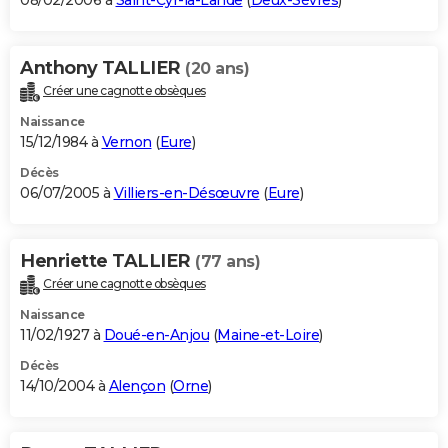
08/02/2006 à
Saint-Cyr-la-Lande
(
Deux-Sèvres
)
Anthony TALLIER
(20 ans)
Créer une cagnotte obsèques
Naissance
15/12/1984 à
Vernon
(
Eure
)
Décès
06/07/2005 à
Villiers-en-Désœuvre
(
Eure
)
Henriette TALLIER
(77 ans)
Créer une cagnotte obsèques
Naissance
11/02/1927 à
Doué-en-Anjou
(
Maine-et-Loire
)
Décès
14/10/2004 à
Alençon
(
Orne
)