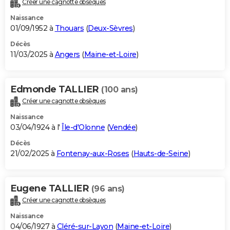
Créer une cagnotte obsèques
City break
Voyage de noces
Climat
Destinations
Voyage nature
Forum
+
PHOTO
Naissance
01/09/1952 à
Thouars
(
Deux-Sèvres
)
GUIDES D'ACHAT
Décès
11/03/2025 à
Angers
(
Maine-et-Loire
)
BONS PLANS
CARTE DE VOEUX
Edmonde TALLIER
(100 ans)
Carte Bonne année
Carte Pâques
Carte de Noël
Carte Saint-Valentin
Carte d'anniversaire
DICTIONNAIRE
Créer une cagnotte obsèques
Biographies
Expressions
Dictionnaire
Citations
Proverbes
PROGRAMME TV
Naissance
03/04/1924 à l'
Île-d'Olonne
(
Vendée
)
COPAINS D'AVANT
Décès
21/02/2025 à
Fontenay-aux-Roses
(
Hauts-de-Seine
)
Se connecter
Collèges
Universités
Service militaire
S'inscrire
Lycées
Primaires
Entreprises
Avis de recherche
AVIS DE DÉCÈS
FORUM
Eugene TALLIER
(96 ans)
Lifestyle
Sport
Television
Cinema
Bricolage
Culture
Auto
Voyage
Créer une cagnotte obsèques
Naissance
04/06/1927 à
Cléré-sur-Layon
(
Maine-et-Loire
)