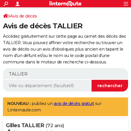
ACTUALITÉS
Connexion
S'inscrire
Avis de décès
Rechercher
Société
Education
Villes
Politique
Faits Divers
Monde
+
SPORT
Avis de décès TALLIER
Football
Cyclisme
Forum
Coupe du monde 2026
Tennis
Rugby
CULTURE
Accédez gratuitement sur cette page au carnet des décès des
TNT
Cinéma
Musique
Programme TV
Streaming
Sorties cinéma
+
TALLIER. Vous pouvez affiner votre recherche ou trouver un
FINANCE
avis de décès ou un avis d'obsèques plus ancien en tapant le
Impôts
Immobilier
Banque
Crédit
Retraite
Epargne
Risques naturels par ville
Assurance
AUTO
nom d'un défunt et/ou le nom ou le code postal d'une
commune dans le moteur de recherche ci-dessous.
Réserver un essai
Berlines
Forum auto
Essais
Citadines
SUV
+
HIGH-TECH
Meilleur smartphone
Ordinateurs
Guide high-tech
Mobiles
Internet
Jeux vidéo
+
BRICOLAGE
Aménagement intérieur
Cuisine
Jardinage
+
Forum
Extérieur
Salle de bains
Rangement
WEEK-END
Escapades
Expositions
Week-end nature
Guides de France
Patrimoine
Musées
+
LIFESTYLE
NOUVEAU :
publiez un
avis de décès gratuit
sur
Linternaute.com
Bien-être
Mode
+
Art de vivre
Loisirs
Modes de vie
SANTE
Gilles TALLIER
Guide de la santé
Médicaments
+
Alimentation
Maladies
Sommeil
(72 ans)
VOYAGE