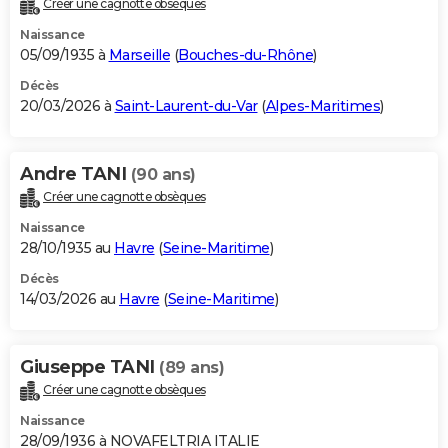
Créer une cagnotte obsèques
City break
Voyage de noces
Climat
Destinations
Voyage nature
Forum
+
PHOTO
Naissance
05/09/1935 à
Marseille
(
Bouches-du-Rhône
)
GUIDES D'ACHAT
Décès
20/03/2026 à
Saint-Laurent-du-Var
(
Alpes-Maritimes
)
BONS PLANS
CARTE DE VOEUX
Andre TANI
(90 ans)
Carte Bonne année
Carte Pâques
Carte de Noël
Carte Saint-Valentin
Carte d'anniversaire
DICTIONNAIRE
Créer une cagnotte obsèques
Biographies
Expressions
Dictionnaire
Citations
Proverbes
PROGRAMME TV
Naissance
28/10/1935 au
Havre
(
Seine-Maritime
)
COPAINS D'AVANT
Décès
14/03/2026 au
Havre
(
Seine-Maritime
)
Se connecter
Collèges
Universités
Service militaire
S'inscrire
Lycées
Primaires
Entreprises
Avis de recherche
AVIS DE DÉCÈS
FORUM
Giuseppe TANI
(89 ans)
Lifestyle
Sport
Television
Cinema
Bricolage
Culture
Auto
Voyage
Créer une cagnotte obsèques
Naissance
28/09/1936 à NOVAFELTRIA ITALIE