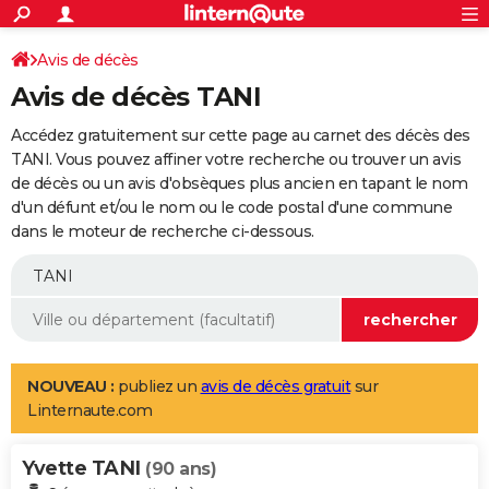
ACTUALITÉS
Connexion
S'inscrire
Avis de décès
Rechercher
Société
Education
Villes
Politique
Faits Divers
Monde
+
SPORT
Avis de décès TANI
Football
Cyclisme
Forum
Coupe du monde 2026
Tennis
Rugby
CULTURE
Accédez gratuitement sur cette page au carnet des décès des
TNT
Cinéma
Musique
Programme TV
Streaming
Sorties cinéma
+
TANI. Vous pouvez affiner votre recherche ou trouver un avis
FINANCE
de décès ou un avis d'obsèques plus ancien en tapant le nom
Impôts
Immobilier
Banque
Crédit
Retraite
Epargne
Risques naturels par ville
Assurance
AUTO
d'un défunt et/ou le nom ou le code postal d'une commune
dans le moteur de recherche ci-dessous.
Réserver un essai
Berlines
Forum auto
Essais
Citadines
SUV
+
HIGH-TECH
Meilleur smartphone
Ordinateurs
Guide high-tech
Mobiles
Internet
Jeux vidéo
+
BRICOLAGE
Aménagement intérieur
Cuisine
Jardinage
+
Forum
Extérieur
Salle de bains
Rangement
WEEK-END
Escapades
Expositions
Week-end nature
Guides de France
Patrimoine
Musées
+
LIFESTYLE
NOUVEAU :
publiez un
avis de décès gratuit
sur
Linternaute.com
Bien-être
Mode
+
Art de vivre
Loisirs
Modes de vie
SANTE
Yvette TANI
Guide de la santé
Médicaments
+
Alimentation
Maladies
Sommeil
(90 ans)
VOYAGE