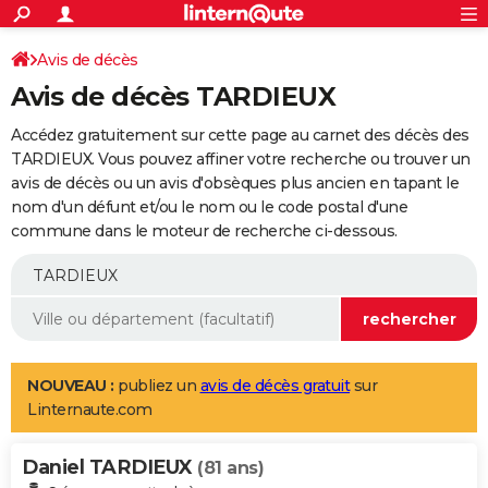
ACTUALITÉS
Connexion
S'inscrire
Avis de décès
Rechercher
Société
Education
Villes
Politique
Faits Divers
Monde
+
SPORT
Avis de décès TARDIEUX
Football
Cyclisme
Forum
Coupe du monde 2026
Tennis
Rugby
CULTURE
Accédez gratuitement sur cette page au carnet des décès des
TNT
Cinéma
Musique
Programme TV
Streaming
Sorties cinéma
+
TARDIEUX. Vous pouvez affiner votre recherche ou trouver un
FINANCE
avis de décès ou un avis d'obsèques plus ancien en tapant le
Impôts
Immobilier
Banque
Crédit
Retraite
Epargne
Risques naturels par ville
Assurance
AUTO
nom d'un défunt et/ou le nom ou le code postal d'une
commune dans le moteur de recherche ci-dessous.
Réserver un essai
Berlines
Forum auto
Essais
Citadines
SUV
+
HIGH-TECH
Meilleur smartphone
Ordinateurs
Guide high-tech
Mobiles
Internet
Jeux vidéo
+
BRICOLAGE
Aménagement intérieur
Cuisine
Jardinage
+
Forum
Extérieur
Salle de bains
Rangement
WEEK-END
Escapades
Expositions
Week-end nature
Guides de France
Patrimoine
Musées
+
LIFESTYLE
NOUVEAU :
publiez un
avis de décès gratuit
sur
Linternaute.com
Bien-être
Mode
+
Art de vivre
Loisirs
Modes de vie
SANTE
Daniel TARDIEUX
Guide de la santé
Médicaments
+
Alimentation
Maladies
Sommeil
(81 ans)
VOYAGE