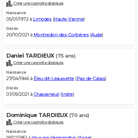
Créer une cagnotte obsèques
Naissance
05/01/1972 à
Limoges
(
Haute-Vienne
)
Décès
20/10/2021 à
Montredon-des-Corbières
(
Aude
)
Daniel TARDIEUX
(75 ans)
Créer une cagnotte obsèques
Naissance
27/04/1946 à
Éleu-dit-Leauwette
(
Pas-de-Calais
)
Décès
01/09/2021 à
Chasseneuil
(
Indre
)
Dominique TARDIEUX
(70 ans)
Créer une cagnotte obsèques
Naissance
19/02/1951 à
Vaux-en-Vermandois
(
Aisne
)