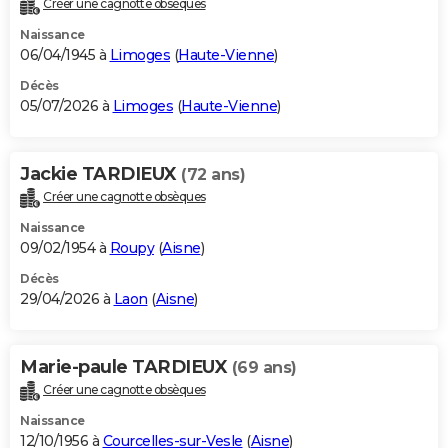
Créer une cagnotte obsèques
City break
Voyage de noces
Climat
Destinations
Voyage nature
Forum
+
PHOTO
Naissance
06/04/1945 à
Limoges
(
Haute-Vienne
)
GUIDES D'ACHAT
Décès
05/07/2026 à
Limoges
(
Haute-Vienne
)
BONS PLANS
CARTE DE VOEUX
Jackie TARDIEUX
(72 ans)
Carte Bonne année
Carte Pâques
Carte de Noël
Carte Saint-Valentin
Carte d'anniversaire
DICTIONNAIRE
Créer une cagnotte obsèques
Biographies
Expressions
Dictionnaire
Citations
Proverbes
PROGRAMME TV
Naissance
09/02/1954 à
Roupy
(
Aisne
)
COPAINS D'AVANT
Décès
29/04/2026 à
Laon
(
Aisne
)
Se connecter
Collèges
Universités
Service militaire
S'inscrire
Lycées
Primaires
Entreprises
Avis de recherche
AVIS DE DÉCÈS
FORUM
Marie-paule TARDIEUX
(69 ans)
Lifestyle
Sport
Television
Cinema
Bricolage
Culture
Auto
Voyage
Créer une cagnotte obsèques
Naissance
12/10/1956 à
Courcelles-sur-Vesle
(
Aisne
)