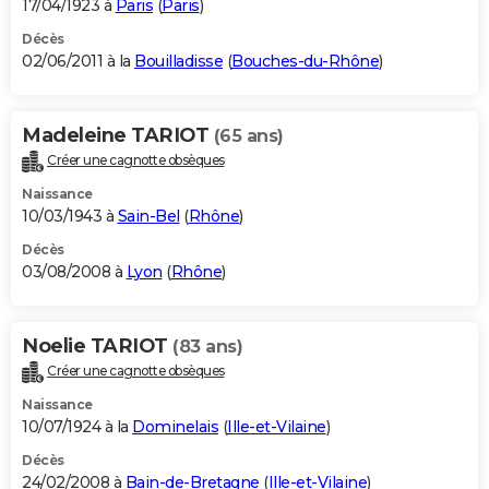
17/04/1923 à
Paris
(
Paris
)
Décès
02/06/2011 à la
Bouilladisse
(
Bouches-du-Rhône
)
Madeleine TARIOT
(65 ans)
Créer une cagnotte obsèques
Naissance
10/03/1943 à
Sain-Bel
(
Rhône
)
Décès
03/08/2008 à
Lyon
(
Rhône
)
Noelie TARIOT
(83 ans)
Créer une cagnotte obsèques
Naissance
10/07/1924 à la
Dominelais
(
Ille-et-Vilaine
)
Décès
24/02/2008 à
Bain-de-Bretagne
(
Ille-et-Vilaine
)