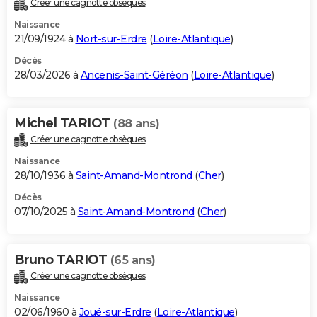
Créer une cagnotte obsèques
City break
Voyage de noces
Climat
Destinations
Voyage nature
Forum
+
PHOTO
Naissance
21/09/1924 à
Nort-sur-Erdre
(
Loire-Atlantique
)
GUIDES D'ACHAT
Décès
28/03/2026 à
Ancenis-Saint-Géréon
(
Loire-Atlantique
)
BONS PLANS
CARTE DE VOEUX
Michel TARIOT
(88 ans)
Carte Bonne année
Carte Pâques
Carte de Noël
Carte Saint-Valentin
Carte d'anniversaire
DICTIONNAIRE
Créer une cagnotte obsèques
Biographies
Expressions
Dictionnaire
Citations
Proverbes
PROGRAMME TV
Naissance
28/10/1936 à
Saint-Amand-Montrond
(
Cher
)
COPAINS D'AVANT
Décès
07/10/2025 à
Saint-Amand-Montrond
(
Cher
)
Se connecter
Collèges
Universités
Service militaire
S'inscrire
Lycées
Primaires
Entreprises
Avis de recherche
AVIS DE DÉCÈS
FORUM
Bruno TARIOT
(65 ans)
Lifestyle
Sport
Television
Cinema
Bricolage
Culture
Auto
Voyage
Créer une cagnotte obsèques
Naissance
02/06/1960 à
Joué-sur-Erdre
(
Loire-Atlantique
)