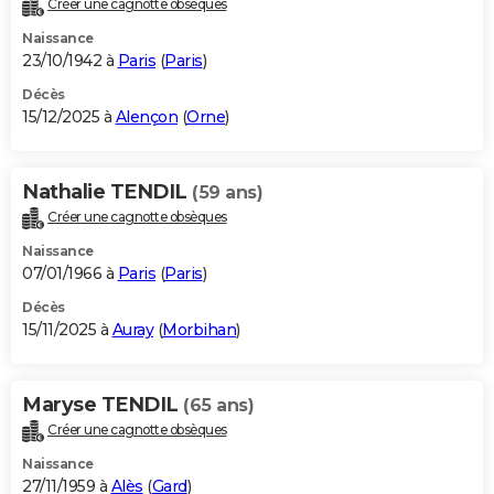
Créer une cagnotte obsèques
City break
Voyage de noces
Climat
Destinations
Voyage nature
Forum
+
PHOTO
Naissance
23/10/1942 à
Paris
(
Paris
)
GUIDES D'ACHAT
Décès
15/12/2025 à
Alençon
(
Orne
)
BONS PLANS
CARTE DE VOEUX
Nathalie TENDIL
(59 ans)
Carte Bonne année
Carte Pâques
Carte de Noël
Carte Saint-Valentin
Carte d'anniversaire
DICTIONNAIRE
Créer une cagnotte obsèques
Biographies
Expressions
Dictionnaire
Citations
Proverbes
PROGRAMME TV
Naissance
07/01/1966 à
Paris
(
Paris
)
COPAINS D'AVANT
Décès
15/11/2025 à
Auray
(
Morbihan
)
Se connecter
Collèges
Universités
Service militaire
S'inscrire
Lycées
Primaires
Entreprises
Avis de recherche
AVIS DE DÉCÈS
FORUM
Maryse TENDIL
(65 ans)
Lifestyle
Sport
Television
Cinema
Bricolage
Culture
Auto
Voyage
Créer une cagnotte obsèques
Naissance
27/11/1959 à
Alès
(
Gard
)