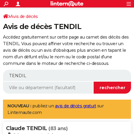
ACTUALITÉS
Connexion
S'inscrire
Avis de décès
Rechercher
Société
Education
Villes
Politique
Faits Divers
Monde
+
SPORT
Avis de décès TENDIL
Football
Cyclisme
Forum
Coupe du monde 2026
Tennis
Rugby
CULTURE
Accédez gratuitement sur cette page au carnet des décès des
TNT
Cinéma
Musique
Programme TV
Streaming
Sorties cinéma
+
TENDIL. Vous pouvez affiner votre recherche ou trouver un
FINANCE
avis de décès ou un avis d'obsèques plus ancien en tapant le
Impôts
Immobilier
Banque
Crédit
Retraite
Epargne
Risques naturels par ville
Assurance
AUTO
nom d'un défunt et/ou le nom ou le code postal d'une
commune dans le moteur de recherche ci-dessous.
Réserver un essai
Berlines
Forum auto
Essais
Citadines
SUV
+
HIGH-TECH
Meilleur smartphone
Ordinateurs
Guide high-tech
Mobiles
Internet
Jeux vidéo
+
BRICOLAGE
Aménagement intérieur
Cuisine
Jardinage
+
Forum
Extérieur
Salle de bains
Rangement
WEEK-END
Escapades
Expositions
Week-end nature
Guides de France
Patrimoine
Musées
+
LIFESTYLE
NOUVEAU :
publiez un
avis de décès gratuit
sur
Linternaute.com
Bien-être
Mode
+
Art de vivre
Loisirs
Modes de vie
SANTE
Claude TENDIL
Guide de la santé
Médicaments
+
Alimentation
Maladies
Sommeil
(83 ans)
VOYAGE